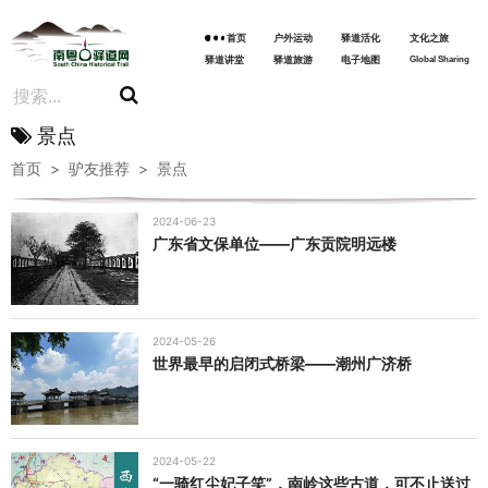
首页
户外运动
驿道活化
文化之旅
驿道讲堂
驿道旅游
电子地图
Global Sharing
景点
首页
>
驴友推荐
>
景点
2024-06-23
广东省文保单位——广东贡院明远楼
2024-05-26
世界最早的启闭式桥梁——潮州广济桥
2024-05-22
“一骑红尘妃子笑”，南岭这些古道，可不止送过