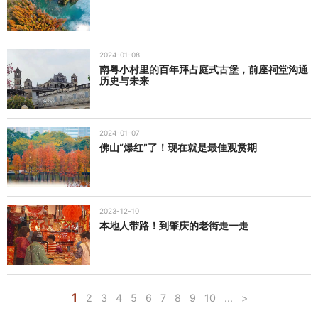
2024-01-08
南粤小村里的百年拜占庭式古堡，前座祠堂沟通
历史与未来
2024-01-07
佛山“爆红”了！现在就是最佳观赏期
2023-12-10
本地人带路！到肇庆的老街走一走
1
2
3
4
5
6
7
8
9
10
...
>