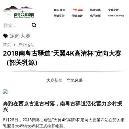
首页
户外运动
驿道活化
文化之旅
驿道讲堂
驿道旅游
电子地图
Global Sharing
定向大赛
首页
>
户外运动
2018南粤古驿道“天翼4K高清杯”定向大赛
（韶关乳源）
大赛新闻
当地风采
奔跑在西京古道古村落，南粤古驿道活化蓄力乡村振
兴
8月26日，2018南粤古驿道“天翼4K高清杯”定向大赛第四站在韶关市
乳源县大桥镇大桥村正式拉开帷幕。