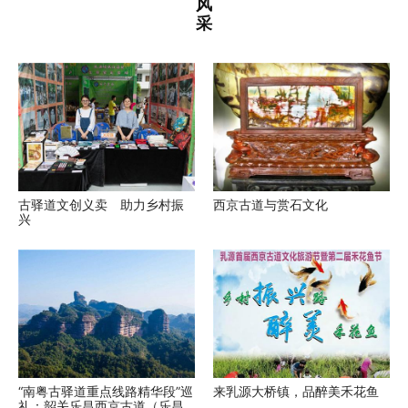
风
采
古驿道文创义卖 助力乡村振
西京古道与赏石文化
兴
“南粤古驿道重点线路精华段”巡
来乳源大桥镇，品醉美禾花鱼
礼：韶关乐昌西京古道（乐昌