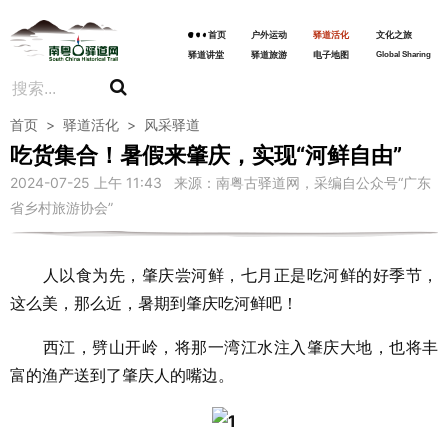
首页
户外运动
驿道活化
文化之旅
驿道讲堂
驿道旅游
电子地图
Global Sharing
首页
>
驿道活化
>
风采驿道
吃货集合！暑假来肇庆，实现“河鲜自由”
2024-07-25 上午 11:43 来源：南粤古驿道网，采编自公众号“广东
省乡村旅游协会”
人以食为先，肇庆尝河鲜，七月正是吃河鲜的好季节，
这么美，那么近，暑期到肇庆吃河鲜吧！
西江，劈山开岭，将那一湾江水注入肇庆大地，也将丰
富的渔产送到了肇庆人的嘴边。