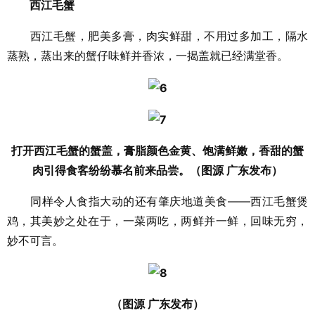
西江毛蟹
西江毛蟹，肥美多膏，肉实鲜甜，不用过多加工，隔水
蒸熟，蒸出来的蟹仔味鲜并香浓，一揭盖就已经满堂香。
打开西江毛蟹的蟹盖，膏脂颜色金黄、饱满鲜嫩，香甜的蟹
肉引得食客纷纷慕名前来品尝。（图源 广东发布）
同样令人食指大动的还有肇庆地道美食——西江毛蟹煲
鸡，其美妙之处在于，一菜两吃，两鲜并一鲜，回味无穷，
妙不可言。
（图源 广东发布）