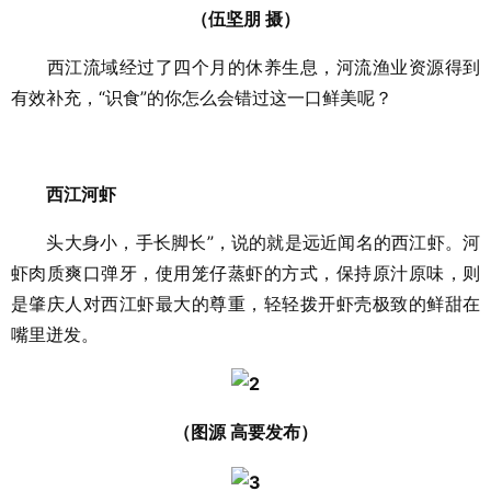
（伍坚朋 摄）
西江流域经过了四个月的休养生息，河流渔业资源得到
有效补充，“识食”的你怎么会错过这一口鲜美呢？
西江河虾
头大身小，手长脚长”，说的就是远近闻名的西江虾。河
虾肉质爽口弹牙，使用笼仔蒸虾的方式，保持原汁原味，则
是肇庆人对西江虾最大的尊重，轻轻拨开虾壳极致的鲜甜在
嘴里迸发。
（图源 高要发布）