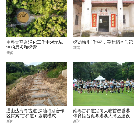
南粤古驿道活化工作中对地域
探访梅州“作庐”，寻踪韬奋印记
性的思考和探索
新闻
新闻
通山达海寻古道 深汕特别合作
南粤古驿道定向大赛首进香港
区探索“古驿道+”发展模式
体育搭台促粤港澳大湾区建设
新闻
新闻