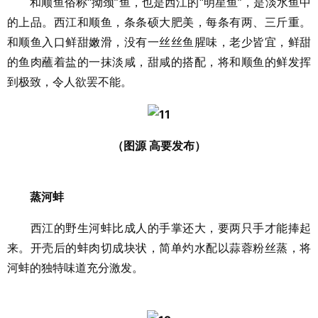
和顺鱼俗称“拗颈”鱼，也是西江的“明星鱼”，是淡水鱼中
的上品。西江和顺鱼，条条硕大肥美，每条有两、三斤重。
和顺鱼入口鲜甜嫩滑，没有一丝丝鱼腥味，老少皆宜，鲜甜
的鱼肉蘸着盐的一抹淡咸，甜咸的搭配，将和顺鱼的鲜发挥
到极致，令人欲罢不能。
（图源 高要发布）
蒸河蚌
西江的野生河蚌比成人的手掌还大，要两只手才能捧起
来。开壳后的蚌肉切成块状，简单灼水配以蒜蓉粉丝蒸，将
河蚌的独特味道充分激发。