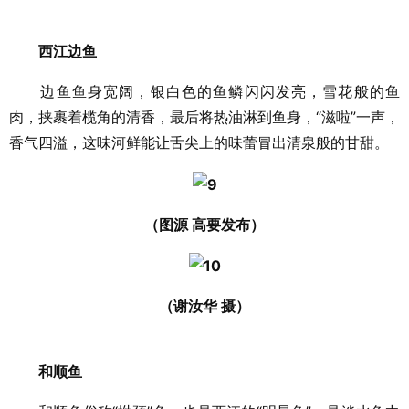
西江边鱼
边鱼鱼身宽阔，银白色的鱼鳞闪闪发亮，雪花般的鱼
肉，挟裹着榄角的清香，最后将热油淋到鱼身，“滋啦”一声，
香气四溢，这味河鲜能让舌尖上的味蕾冒出清泉般的甘甜。
（图源 高要发布）
（谢汝华 摄）
和顺鱼