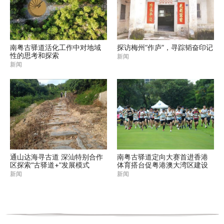
南粤古驿道活化工作中对地域
探访梅州“作庐”，寻踪韬奋印记
性的思考和探索
新闻
新闻
通山达海寻古道 深汕特别合作
南粤古驿道定向大赛首进香港
区探索“古驿道+”发展模式
体育搭台促粤港澳大湾区建设
新闻
新闻