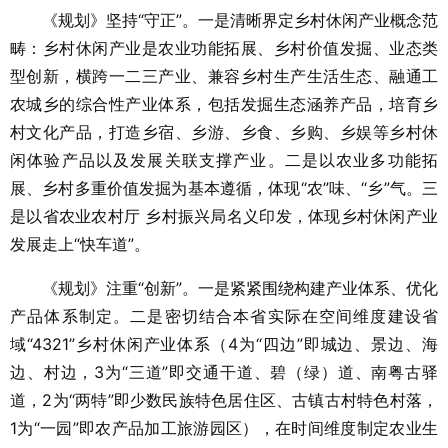
《规划》坚持“守正”。一是清晰界定乡村休闲产业概念范
畴：乡村休闲产业是农业功能拓展、乡村价值发掘、业态类
型创新，横跨一二三产业、兼容乡村生产生活生态、融通工
农城乡的综合性产业体系，包括发掘生态涵养产品，培育乡
村文化产品，打造乡宿、乡游、乡食、乡购、乡娱等乡村休
闲体验产品以及发展关联支撑产业。二是以农业多功能拓
展、乡村多重价值发掘为基本遵循，体现“农”味、“乡”气。三
是以省农业农村厅 乡村振兴局名义印发，体现乡村休闲产业
发展走上“快车道”。
《规划》注重“创新”。一是紧紧围绕构建产业体系、优化
产品体系制定。二是密切结合本省实际在空间维度建设省
域“4321”乡村休闲产业体系（4为“四边”即城边、景边、海
边、村边，3为“三道”即交通干道、碧（绿）道、南粤古驿
道，2为“两特”即少数民族特色居住区、古镇古村特色村落，
1为“一园”即农产品加工旅游园区），在时间维度制定农业生