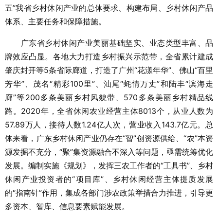
五”我省乡村休闲产业的总体要求、构建布局、乡村休闲产品
体系、主要任务和保障措施。
广东省乡村休闲产业美丽基础坚实、业态类型丰富、品
牌效应凸显。各地大力打造乡村振兴示范带，全省累计建成
肇庆封开等5条省际廊道，打造了广州“花漾年华”、佛山“百里
芳华”、茂名“精彩100里”、汕尾“蚝情万丈”和陆丰“滨海走
廊”等200多条美丽乡村风貌带、570多条美丽乡村精品线
路。2020年，全省休闲农业经营主体8013个，从业人数为
57.89万人，接待人数1.24亿人次，营业收入143.7亿元。总
体来看，广东乡村休闲产业仍存在“智”创资源供给、“农”本资
源发掘不充分，“聚”集资源融合不深入等问题，亟需统筹优化
发展。编制实施《规划》，发挥三农工作者的“工具书”、乡村
休闲产业投资者的“项目库”、乡村休闲经营主体提质发展
的“指南针”作用，集成各部门涉农政策举措合力推进，引导更
多资本、智库、信息要素赋能发展。