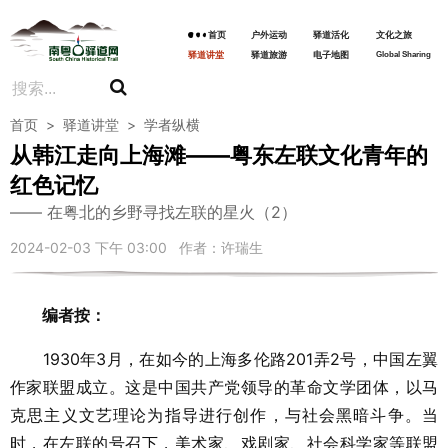
首页
户外运动
驿道活化
文化之旅
驿道讲堂
驿道旅游
电子地图
Global Sharing
首页
>
驿道讲堂
>
学者纵横
从韩江走向上海滩——粤东左联文化青年的
红色记忆
在粤北的乡野寻找左联的星火（2）
2024-02-03 下午 03:00 作者：许瑞生
编者按：
1930年3月，在如今的上海多伦路201弄2号，中国左翼
作家联盟成立。这是中国共产党领导的革命文学团体，以马
克思主义文艺理论为指导进行创作，与社会黑暗斗争。当
时，在左联的号召下，美术家、戏剧家、社会科学家等联盟