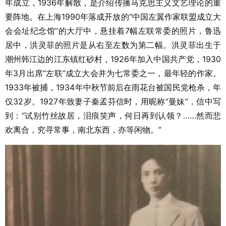
年成立，1936年解散，是介绍传播马克思主义文艺理论的重
要阵地。在上海1990年落成开放的“中国左翼作家联盟成立大
会会址纪念馆”的大厅中，悬挂着7幅左联常委的照片，鲁迅
居中，洪灵菲的照片是从右至左数为第二幅。洪灵菲出生于
潮州韩江边的江东镇红砂村，1926年加入中国共产党，1930
年3月出席“左联”成立大会并为七常委之一，最年轻的作家。
1933年被捕，1934年中秋节前后在雨花台被国民党枪杀，年
仅32岁。1927年致妻子秦孟芬信时，用昵称“曼妹”，信中写
到：“试别竹丝故居，泪痕笑声，何日再到认领？……然而悲
欢离合，究寻常事，南北东西，亦等闲物。”