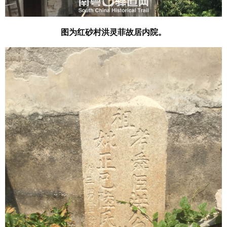
图为红砂村洪灵菲故居内院。