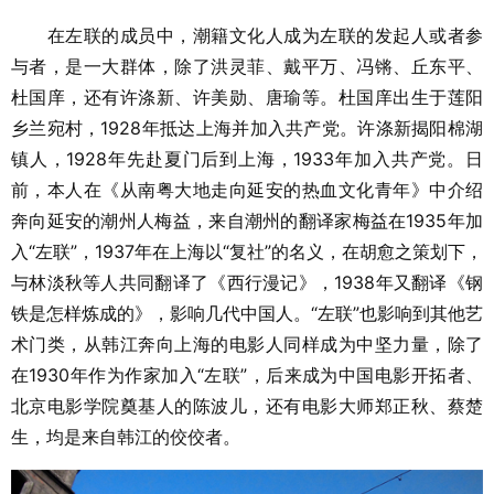
在左联的成员中，潮籍文化人成为左联的发起人或者参
与者，是一大群体，除了洪灵菲、戴平万、冯锵、丘东平、
杜国庠，还有许涤新、许美勋、唐瑜等。杜国庠出生于莲阳
乡兰宛村，1928年抵达上海并加入共产党。许涤新揭阳棉湖
镇人，1928年先赴夏门后到上海，1933年加入共产党。日
前，本人在《从南粤大地走向延安的热血文化青年》中介绍
奔向延安的潮州人梅益，来自潮州的翻译家梅益在1935年加
入“左联”，1937年在上海以“复社”的名义，在胡愈之策划下，
与林淡秋等人共同翻译了《西行漫记》，1938年又翻译《钢
铁是怎样炼成的》，影响几代中国人。“左联”也影响到其他艺
术门类，从韩江奔向上海的电影人同样成为中坚力量，除了
在1930年作为作家加入“左联”，后来成为中国电影开拓者、
北京电影学院奠基人的陈波儿，还有电影大师郑正秋、蔡楚
生，均是来自韩江的佼佼者。