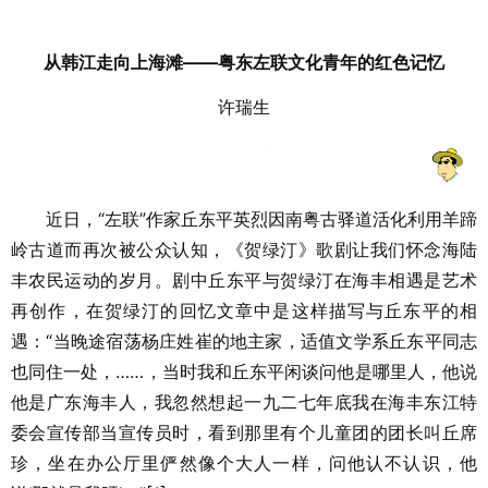
从韩江走向上海滩——粤东左联文化青年的红色记忆
许瑞生
近日，“左联”作家丘东平英烈因南粤古驿道活化利用羊蹄
岭古道而再次被公众认知，《贺绿汀》歌剧让我们怀念海陆
丰农民运动的岁月。剧中丘东平与贺绿汀在海丰相遇是艺术
再创作，在贺绿汀的回忆文章中是这样描写与丘东平的相
遇：“当晚途宿荡杨庄姓崔的地主家，适值文学系丘东平同志
也同住一处，……，当时我和丘东平闲谈问他是哪里人，他说
他是广东海丰人，我忽然想起一九二七年底我在海丰东江特
委会宣传部当宣传员时，看到那里有个儿童团的团长叫丘席
珍，坐在办公厅里俨然像个大人一样，问他认不认识，他