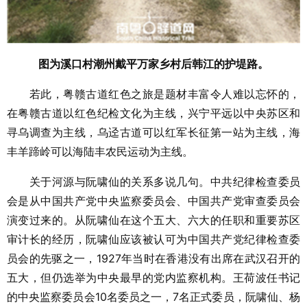
图为溪口村潮州戴平万家乡村后韩江的护堤路。
若此，粤赣古道红色之旅是题材丰富令人难以忘怀的，
在粤赣古道以红色纪检文化为主线，兴宁平远以中央苏区和
寻乌调查为主线，乌迳古道可以红军长征第一站为主线，海
丰羊蹄岭可以海陆丰农民运动为主线。
关于河源与阮啸仙的关系多说几句。中共纪律检查委员
会是从中国共产党中央监察委员会、中国共产党审查委员会
演变过来的。从阮啸仙在这个五大、六大的任职和重要苏区
审计长的经历，阮啸仙应该被认可为中国共产党纪律检查委
员会的先驱之一，1927年当时在香港没有出席在武汉召开的
五大，但仍选举为中央最早的党内监察机构。王荷波任书记
的中央监察委员会10名委员之一，7名正式委员，阮啸仙、杨