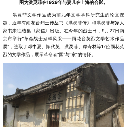
图为洪灵菲在1929年与妻儿在上海的合影。
洪灵菲文学作品成为前几年文学学科研究生的论文课
题，近年有雨花台烈士传丛书《洪灵菲传》和洪灵菲与家人
家书来往结集《家信》出版。在今年的烈士日，9月27日南
京市举行“革命战士别样风采——雨花台英烈文学艺术作品
展”，选取了邓中夏、恽代英、洪灵菲、谭寿林等17位雨花英
烈的文学作品，展示革命者“国”与“家”的情怀。