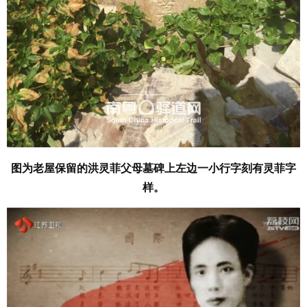
图为老屋保留的洪灵菲父母墓碑上左边一小行字刻有灵菲字
样。