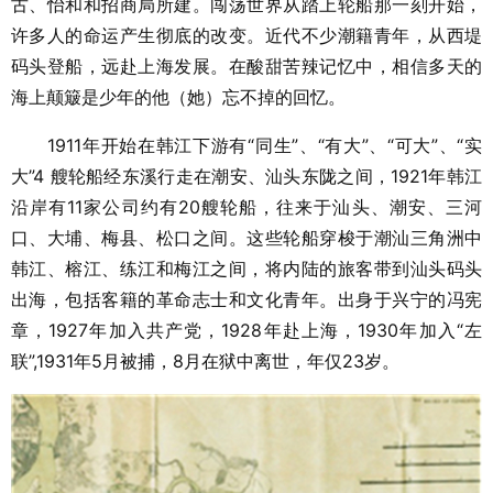
古、怡和和招商局所建。闯荡世界从踏上轮船那一刻开始，
许多人的命运产生彻底的改变。近代不少潮籍青年，从西堤
码头登船，远赴上海发展。在酸甜苦辣记忆中，相信多天的
海上颠簸是少年的他（她）忘不掉的回忆。
1911年开始在韩江下游有“同生”、“有大”、“可大”、“实
大”4 艘轮船经东溪行走在潮安、汕头东陇之间，1921年韩江
沿岸有11家公司约有20艘轮船，往来于汕头、潮安、三河
口、大埔、梅县、松口之间。这些轮船穿梭于潮汕三角洲中
韩江、榕江、练江和梅江之间，将内陆的旅客带到汕头码头
出海，包括客籍的革命志士和文化青年。出身于兴宁的冯宪
章，1927年加入共产党，1928年赴上海，1930年加入“左
联”,1931年5月被捕，8月在狱中离世，年仅23岁。