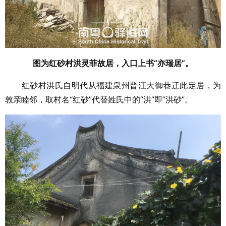
图为红砂村洪灵菲故居，入口上书“亦瑞居”。
红砂村洪氏自明代从福建泉州晋江大御巷迁此定居，为
敦亲睦邻，取村名“红砂”代替姓氏中的“洪”即“洪砂”。