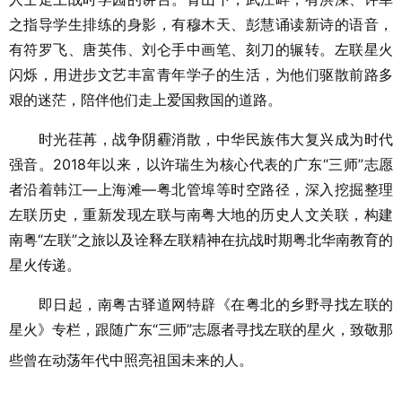
之指导学生排练的身影，有穆木天、彭慧诵读新诗的语音，
有符罗飞、唐英伟、刘仑手中画笔、刻刀的辗转。左联星火
闪烁，用进步文艺丰富青年学子的生活，为他们驱散前路多
艰的迷茫，陪伴他们走上爱国救国的道路。
时光荏苒，战争阴霾消散，中华民族伟大复兴成为时代
强音。2018年以来，以许瑞生为核心代表的广东“三师”志愿
者沿着韩江—上海滩—粤北管埠等时空路径，深入挖掘整理
左联历史，重新发现左联与南粤大地的历史人文关联，构建
南粤“左联”之旅以及诠释左联精神在抗战时期粤北华南教育的
星火传递。
即日起，南粤古驿道网特辟《在粤北的乡野寻找左联的
星火》专栏，跟随广东“三师”志愿者寻找左联的星火，致敬那
些曾在动荡年代中照亮祖国未来的人。