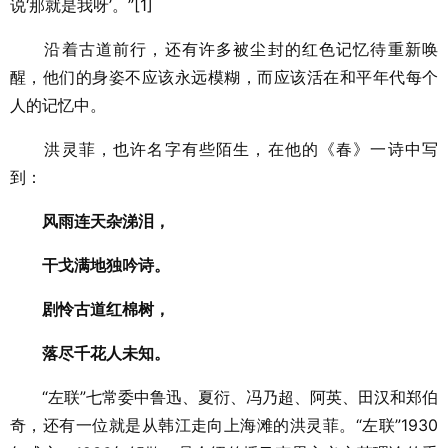
说‘那就是我呀’。”[1]
沿着古道前行，还有许多被尘封的红色记忆待重新唤
醒，他们的身姿不应该永远模糊，而应该活在和平年代每个
人的记忆中。
洪灵菲，也许名字有些陌生，在他的《春》一诗中写
到：
风雨连天杂涕泪，
干戈满地独吟诗。
剧怜古道红棉树，
落尽千花人未知。
“左联”七常委中鲁迅、夏衍、冯乃超、阿英、田汉和郑伯
奇，还有一位就是从韩江走向上海滩的洪灵菲。“左联”1930