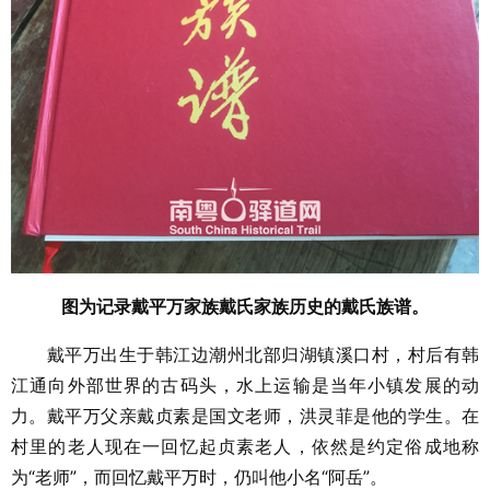
图为记录戴平万家族戴氏家族历史的戴氏族谱。
戴平万出生于韩江边潮州北部归湖镇溪口村，村后有韩
江通向外部世界的古码头，水上运输是当年小镇发展的动
力。戴平万父亲戴贞素是国文老师，洪灵菲是他的学生。在
村里的老人现在一回忆起贞素老人，依然是约定俗成地称
为“老师”，而回忆戴平万时，仍叫他小名“阿岳”。