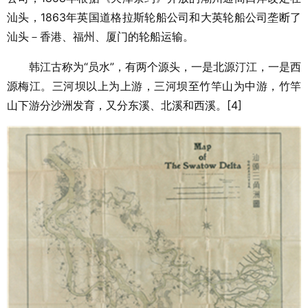
汕头，1863年英国道格拉斯轮船公司和大英轮船公司垄断了
汕头－香港、福州、厦门的轮船运输。
韩江古称为“员水”，有两个源头，一是北源汀江，一是西
源梅江。三河坝以上为上游，三河坝至竹竿山为中游，竹竿
山下游分沙洲发育，又分东溪、北溪和西溪。[4]