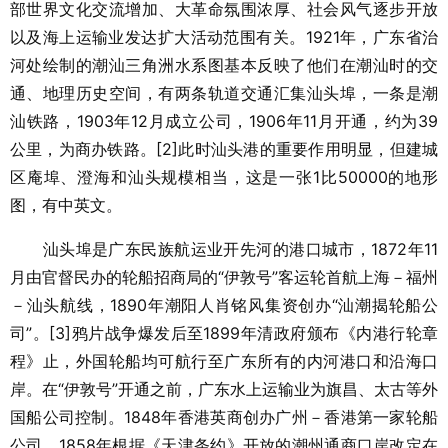
部世界文化交流增加、大革命氛围浓厚、社会风气逐步开放
以及海上运输业发达扩大活动范围有关。1921年，广东省治
河处绘制的潮汕三角洲水系图基本反映了他们在潮汕时的交
通、地理历史空间，有两条轨道交通汇集汕头埠，一条是潮
汕铁路，1903年12月成立公司，1906年11月开通，约为39
公里，为商办铁路。[2]此时汕头港的重要作用明显，但建城
区庵埠、澄海和汕头规模相当，这是一张1比50000的地形
图，有中英文。
汕头埠是广东民族航运业开先河的港口城市，1872年11
月由官督民办的轮船招商局的“伊敦号”客运轮首航上海－福州
－汕头航线，1890年潮阳人肖铭风集资创办“汕潮揭轮船公
司”。[3]鸦片战争爆发后至1899年清政府颁布《内港行轮章
程》止，外国轮船均可航行至广东所有的内河港口和沿海口
岸。在“伊敦号”开通之前，广东水上运输业为旗昌、太古等外
国船公司控制。1848年香港英商创办广州－香港第一家轮船
公司，1858年根据《天津条约》开放的潮州通商口岸改定在