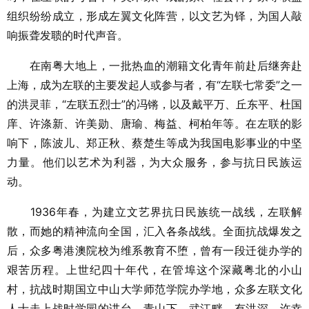
组织纷纷成立，形成左翼文化阵营，以文艺为铎，为国人敲
响振聋发聩的时代声音。
在南粤大地上，一批热血的潮籍文化青年前赴后继奔赴
上海，成为左联的主要发起人或参与者，有“左联七常委”之一
的洪灵菲，“左联五烈士”的冯锵，以及戴平万、丘东平、杜国
庠、许涤新、许美勋、唐瑜、梅益、柯柏年等。在左联的影
响下，陈波儿、郑正秋、蔡楚生等成为我国电影事业的中坚
力量。他们以艺术为利器，为大众服务，参与抗日民族运
动。
1936年春，为建立文艺界抗日民族统一战线，左联解
散，而她的精神流向全国，汇入各条战线。全面抗战爆发之
后，众多粤港澳院校为维系教育不堕，曾有一段迁徙办学的
艰苦历程。上世纪四十年代，在管埠这个深藏粤北的小山
村，抗战时期国立中山大学师范学院办学地，众多左联文化
人士走上战时学园的讲台。青山下，武江畔，有洪深、许幸