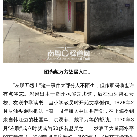
图为戴万方故居入口。
“左联五烈士”这一事件大部分人不陌生，但作家冯锵也许
有点淡忘。冯锵出生于潮州枫溪云步镇，后在汕头礐石女
校、友联中学读书，当小学教员时开始文学创作。1929年2
月从汕头乘船抵达上海，同年加入中国共产党，在上海得到
来自韩江边的杜国庠、洪灵菲、戴平万等的帮助。1930年3
月“左联”成立时就成为50多名盟员之一，发表了大量高水平
的文学作品，得到鲁迅高度赞许。1931年2月7日在龙华警备