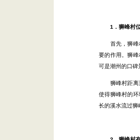
1．狮峰村位
首先，狮峰村
要的作用。狮峰
可是潮州的口碑
狮峰村距离这
使得狮峰村的环
长的溪水流过狮
2．狮峰村有