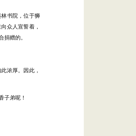
林书院，位于狮
在向众人宣誓着，
合捐赠的。
此浓厚。因此，
香子弟呢！