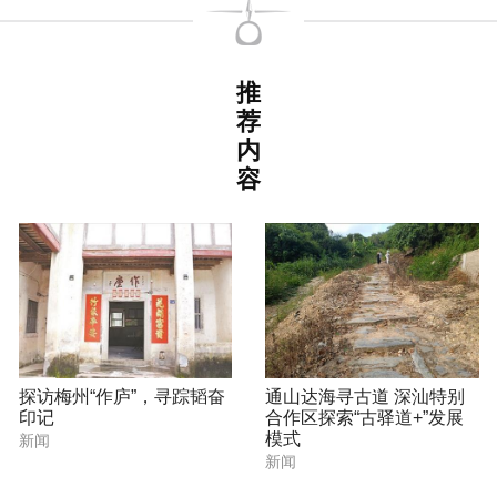
推
荐
内
容
探访梅州“作庐”，寻踪韬奋
通山达海寻古道 深汕特别
印记
合作区探索“古驿道+”发展
模式
新闻
新闻