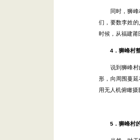
同时，狮峰村
们，要数李姓的
时候，从福建莆
4．狮峰村整
说到狮峰村的
形，向周围蔓延
用无人机俯瞰摄
5．狮峰村的