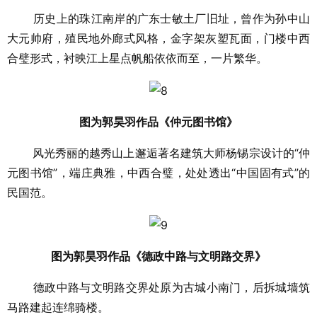
历史上的珠江南岸的广东士敏土厂旧址，曾作为孙中山
大元帅府，殖民地外廊式风格，金字架灰塑瓦面，门楼中西
合璧形式，衬映江上星点帆船依依而至，一片繁华。
图为郭昊羽作品《仲元图书馆》
风光秀丽的越秀山上邂逅著名建筑大师杨锡宗设计的“仲
元图书馆”，端庄典雅，中西合璧，处处透出“中国固有式”的
民国范。
图为郭昊羽作品《德政中路与文明路交界》
德政中路与文明路交界处原为古城小南门，后拆城墙筑
马路建起连绵骑楼。