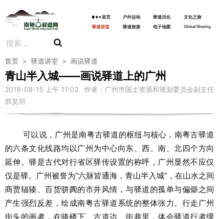
首页
户外运动
驿道活化
文化之旅
驿道讲堂
驿道旅游
电子地图
Global Sharing
首页
>
驿道讲堂
>
画说驿道
青山半入城——画说驿道上的广州
2018-08-15 上午 11:02 作者：广州市国土资源和规划委员会副主任
郭昊羽
可以说，广州是南粤古驿道的枢纽与核心，南粤古驿道
的六条文化线路均以广州为中心向东、西、南、北四个方向
延伸。驿是古代对行省区驿传设置的称呼，广州显然不应仅
仅是驿。广州被誉为“六脉皆通海，青山半入城”，在山水之间
商贾辐辏、百货骈阗的市井风情，与驿道的孤单与偏僻之间
产生强烈反差，绘成南粤古驿道系统的整体张力。行走广州
街头的画者，在骑楼下、古道边、街巷里，体会驿道行者缓