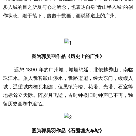
步入城的目之所及与心之所念，也表达自身“青山半入城”的创
作状态。融于笔下，寥寥十数画，画说驿道上的广州。
图为郭昊羽作品《历史上的广州》
遥想 1890 年的广州城，城垣绵延，北依越秀山，南临
珠江水。旅人驿客跋山涉水，驿路迢迢，经大东门，缓缓入
城，遥望城内檐瓦相连，但见镇海楼、花塔、光塔、石室等
地标耸立天际。随岁月飞逝，古时钟楼旧时钟声已不再，独
留历史画卷中追忆。
图为郭昊羽作品《石围塘火车站》