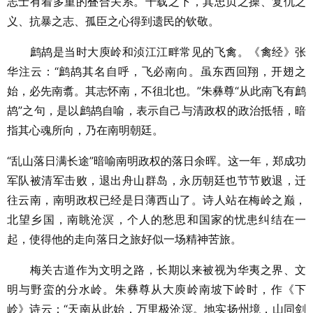
志士有着多重的叠合关系。千载之下，其忠贞之操、复仇之
义、抗暴之志、孤臣之心得到遗民的钦敬。
鹧鸪是当时大庾岭和浈江江畔常见的飞禽。《禽经》张
华注云：“鹧鸪其名自呼，飞必南向。虽东西回翔，开翅之
始，必先南翥。其志怀南，不徂北也。”朱彝尊“从此南飞有鹧
鸪”之句，是以鹧鸪自喻，表示自己与清政权的政治抵牾，暗
指其心魂所向，乃在南明朝廷。
“乱山落日满长途”暗喻南明政权的落日余晖。这一年，郑成功
军队被清军击败，退出舟山群岛，永历朝廷也节节败退，迁
往云南，南明政权已经是日薄西山了。诗人站在梅岭之巅，
北望乡国，南眺沧溟，个人的愁思和国家的忧患纠结在一
起，使得他的走向落日之旅好似一场精神苦旅。
梅关古道作为文明之路，长期以来被视为华夷之界、文
明与野蛮的分水岭。朱彝尊从大庾岭南坡下岭时，作《下
岭》诗云：“天南从此始，万里极沧溟。地实扬州境，山同剑