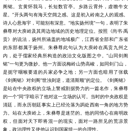
阁铭。玄黄怀我马，长短数官亭。乡路云霄外，虚瞻牛女
星。”开头两句有海天空阔之感。这是初入岭南之人的观感。
诗人心悬海宇，可能别有深意。“地实扬州境”一句，表明了朱
彝尊对大庾岭及其周边地域的历史地理定位。按照《尚书·禹
贡》的说法，扬州所涵盖的地域极广，江西省全部和广东省
的东部都属于扬州。朱彝尊此句认为大庾岭在禹贡九州之
内，处于儒家经典所构造的政治文化版图之中。“山同剑阁
铭”一句更为微妙。他一方面说梅岭山势高峻，如同剑门山，
是扼守咽喉要道的兵家必争之地；另一方面也暗用了张载
《剑阁铭》对剑阁“世浊则逆，道清斯顺”的定位。《剑阁铭》
是站在中央政权的立场上警戒割据势力的一篇名作，朱彝尊
的一个“同”字暗示了他对这一立场的认可。当时的中央政权是
清廷，而永历朝廷事实上已经沦落为跼处西南一角的地方势
力。站在大庾岭上，朱彝尊是迷茫的。他的同情心在南明政
权，但面对天下即将混一的现实，面对一路所见的荒凉景
象，政治理性又使他认识到国家统一的合理性。