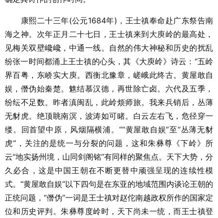
康熙二十三年(公元1684年)，王士禛奉命赴广东祭告南
海之神。次年正月二十七日，王士禛来到大庾岭的最高处，
见梅关双壁巉巉，中通一线。自然的伟大神秘和历史的扰乱
纷张一时间都涌上王士禛的心头，其《大庾岭》诗云：“五岭
界百粤，东峤实大庾。西衡北豫章，嵯峨此终古。黄屋敢自
娱，僭伪始秦楚。魋结慕汉德，再世除亡卤。六代及五季，
纷纭不足数。昨者滇闽乱，此岭烦师旅。我来兵销后，丛薄
无豺虎。绝顶眺南溟，波涛如可睹。白云左右飞，危径穿一
缕。回首望中原，风烟隔横浦。”“黄屋敢自娱”至“丛薄无豺
虎”，关注的是统一与分裂的问题，这和朱彝尊《下岭》所
云“地实扬州境，山同剑阁铭”有同样的聚焦点。天下大势，分
久必合，这是中国王朝在不断更替中顽强呈现的连续性模
式。“黄屋敢自娱”以下四句是在东亚的地域范围内谈论王朝的
正统问题，“僭伪”一词是王士禛对赵佗南越政权所作的国家定
位和历史评判。朱彝尊度岭时，天下尚未一统，而王士禛登