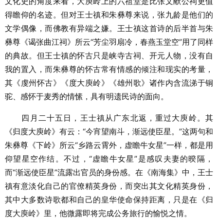
文化史的角度来看，大庾岭上的六祖堂是比张文献公祠更值
得瞻仰的名迹。但对王士禛和朱彝尊来说，张九龄是他们的
文学偶像，而佛教有异端之嫌。王士禛这首诗的后半首与朱
彝尊《谒张曲江祠》所云“芳尘羽扇冷，春燕玉堂空”用了同样
的典故。但王士禛的怀古只是峡寺古祠、开元人物，没有自
我的置入，而朱彝尊的怀古常有情感的倾注和现实的考量，
其《虔州怀古》《度大庾岭》《雄州歌》诸作内含流涕于铜
驼、感怀于麦秀的情愫，具有明遗民诗的面向。
四月二十五日，王士禛从广东北返，重过大庾岭。其
《归度大庾岭》有云：“今宵望南斗，渐远使臣星。”这两句和
朱彝尊《下岭》所云“乡路云霄外，虚瞻牛女星”一样，都是用
仰望星空作结。不过，“虚瞻牛女星”是感叹夫妻的暌隔，
而“渐远使臣星”流露出官员的身份感。在《南海集》中，王士
禛有意淡化自己的官僚精英身份，而突出其文化精英身份，
其中大多数诗歌都和自己的皇华使命保持距离，只是在《归
度大庾岭》里，他微露即将完成公务旅行的愉悦之情。