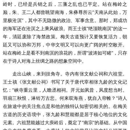
岭时，已经是兵销之后，三藩之乱也已平定。站在梅岭之
巅，朱、王二人都曾眺望南海，朱彝尊所云“天南从此始，万
里极沧溟”，其中不无隐微的政治、军事含意。那时，郑成功
的海军还在沧溟之上乘风破浪。而王士禛“绝顶眺南溟”的这一
年，清廷废除了海禁政策。梅关古道预计又要恢复活力，朝
廷又可以协和万邦，中华文明又可以向更广阔的时空敞开。
站在梅岭上是看不到南溟的浪花的，所谓“波涛如可睹”，只存
在于诗人对海上丝绸之路的想象空间中。
走出山峡，来到挂角寺。寺内有张文献公祠和六祖堂。
王士禛《张文献公祠》书写了关于唐代宰相张九龄的文化记
忆：“峡寺重云里，人瞻丞相祠。开元如夙昔，风度想当时。
羽扇三秋恨，淋铃万古悲。何来双海燕，犹自入帘帷？”诗人
在旅途中的关注焦点是和他的独特认知密切相关的。在梅关
古道的历史语境中，张九龄和慧能都是居于核心地位的文化
元素。六祖慧能越过大庾岭后，奠定了“南宗”的基础。从中国