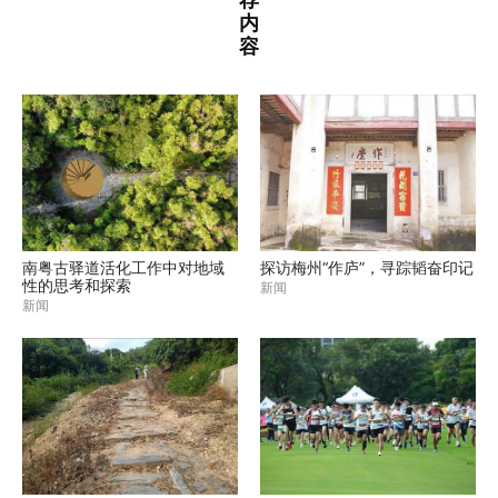
荐
内
容
南粤古驿道活化工作中对地域
探访梅州“作庐”，寻踪韬奋印记
性的思考和探索
新闻
新闻