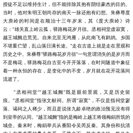
授徒不足以维持生计，但不能排除其抱有阴结豪杰的目的。
当时，他对朱明王朝尚存的南天一脉还抱有幻想。朱彝尊度
大庾岭的时间是在顺治十三年岁末，其《度大庾岭》诗
云：“雄关直上岭云孤，驿路梅花岁月徂。丞相祠堂虚寂寞，
越王城阙总荒芜。自来北至无鸿雁，从此南飞有鹧鸪。乡国
不堪重伫望，乱山落日满长途。”走在古道上就是走在景观和
历史之中。朱彝尊“驿路梅花岁月徂”一句意谓消失的是岁月而
不是梅花，驿路梅花自古至今开开落落，在时间隧道中象征
着一种永恒的存在，是变化中的不变，岁月就在花开花落间
流逝了。
“丞相祠堂”“越王城阙”既是眼前景观，又是历史留
痕。“丞相祠堂”指张文献祠。所谓“寂寞”，不仅是指祠堂寥
落、谒祠之人稀少，而且是说张九龄卓绝的政治预见没有得
到皇帝的认同。“越王城阙”指的是梅岭上越王将领梅鋗所筑的
城垒。秦末时，梅鋗举兵从番阳令吴芮反秦。其身份和抗清