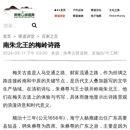
首页
户外运动
驿道活化
文化之旅
驿道讲堂
驿道旅游
电子地图
Global Sharing
首页
>
驿道讲堂
>
百家之言
南朱北王的梅岭诗路
2024-05-11 下午 03:00 来源：南粤古驿道网，采编自“中工网”
梅关古道是人马交通之路、财富流通之路，作为丝绸之
路连接岭南和中原的关键节点，是历代文人叠加题写的文学
生产场域。在清初诗坛，朱彝尊与王士禛并称南朱北王。他
们在梅关古道上的体验与书写，具体而微地显示出诗路景观
的浪漫诗意和时代意义。
顺治十三年(公元1656年)，海宁人杨雍建出任广东高要
县知县，聘朱彝尊为西席。朱彝尊的广东之游，主要是因为