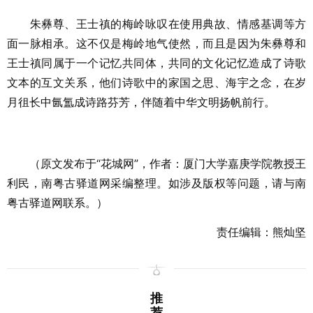
朱彝尊、王士禛的梅岭咏叹在使用典故、情感基调等方
面一脉相承。这不仅是梅岭地气使然，而且是因为朱彝尊和
王士禛同属于一个记忆共同体，共同的文化记忆造成了诗歌
文本的互文关系，他们诗歌中的家国之思、海宇之念，在岁
月徂长中氤氲成诗路芬芳，伴随着中华文明扬帆前行。
（原文发布于“花城网”，作者：厦门大学嘉庚学院教授王
利民，南粤古驿道网采编整理。如涉及版权等问题，请与南
粤古驿道网联系。）
责任编辑：熊灿坚
推