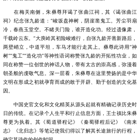
在梅关南侧，朱彝尊拜谒了张曲江祠，其《谒张曲江
祠》纪念张九龄道：“峻坂盘神树，阴崖凿鬼工。芳尘羽扇
冷，春燕玉堂空。不睹关门险，谁开造化功。经过遗像肃，
千载岭云东。”大庾岭其初险峻难行，自张九龄开凿新路后，
两壁峭立，中道平坦，车马才能行走其上。彝尊此诗用“神
树”“鬼工”“造化功”等神性语词称赞张九龄的开拓性功业，如
同在称赞一位创世的神话人物，带有太古的崇高感，弥漫着
朝圣般的虔敬气息。深一层看，朱彝尊在这里赞扬的是中华
文明在形成之初就孕育而成的敢于开辟、勤于创造的文化基
因。
中国史官文化和文化精英从源头起就有精确记录历史时
日的传统。在记录个人生平和行止信息方面，王士禛比朱彝
尊更为执着。其《蜀道驿程记》《秦蜀驿程后记》《南来
志》《北归志》等笔记使我们得以了解其长途旅行的行程，
确定其诗作的创作时间。