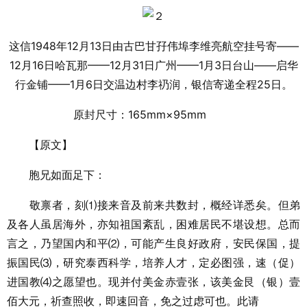
这信1948年12月13日由古巴甘孖伟埠李维亮航空挂号寄——
12月16日哈瓦那——12月31日广州——1月3日台山——启华
行金铺——1月6日交温边村李礽润，银信寄递全程25日。
原封尺寸：165mm×95mm
【原文】
胞兄如面足下：
敬禀者，刻⑴接来音及前来共数封，概经详悉矣。但弟
及各人虽居海外，亦知祖国紊乱，困难居民不堪设想。总而
言之，乃望国内和平⑵，可能产生良好政府，安民保国，提
振国民⑶，研究泰西科学，培养人才，定必图强，速（促）
进国教⑷之愿望也。现并付美金赤壹张，该美金艮（银）壹
佰大元，祈查照收，即速回音，免之过虑可也。此请