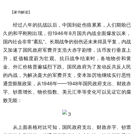
【家书解读】
经过八年的抗战以后，中国到处伤痕累累，人们期盼已
久的和平刚刚出现，但1946年8月国共内战全面爆发以来，
国内社会非常“紊乱”。长期战争的创伤还未来得及平复，内战
又加速了国民政府军费开支浩大赤字剧增，法币发行垂直上
升，贬值幅度蔚为壮观。抗日战争结束时，各地物价和黄
金、外汇价格普遍猛烈下跌。国民政府为了发动反共反人民
的内战，为解决庞大的军费开支，变本加厉地继续实行恶性
通货膨胀政策，从1946年——1948年国民政府支出、财政赤
字、钞票增长、物价指数、美元汇率等变化可以见证它的腐
败无能：
从上面表格对比可知，国民政府支出、财政赤字、钞票