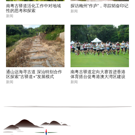
南粤古驿道活化工作中对地域
探访梅州“作庐”，寻踪韬奋印记
性的思考和探索
新闻
新闻
通山达海寻古道 深汕特别合作
南粤古驿道定向大赛首进香港
区探索“古驿道+”发展模式
体育搭台促粤港澳大湾区建设
新闻
新闻