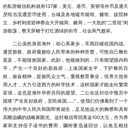
的私营银信机构就有137家，美元、港币、英镑等外币及通天
昃纸当流通货币使用，台城及各地墟市烟馆、赌馆、妓院林
立，乡村则借迎神赛会大开烟局、赌局，一大批的“二世祖”闲
游散荡，整天穿梭于灯红酒绿的街市，社会风气败坏。
二公虽然身居海外，却心系家乡，耳闻目睹祖国内战、
通货膨胀、政府腐败给人民带来的种种苦楚，可恨自己鞭长
莫及，不能报效国家。此刻，他能做到的，只有期望国内和
平，产生一个良好的新政府，上保国家太平，下护黎民百
姓，振奋精神，提振民众士气，重视教育事业，培养大批有
用人才，大力引进西方的科学技术，这样国家才能走向繁荣
富强，这也是海外华侨共同的愿望。二公在这封信中预言中
国将“产生良好政府，安民保国……”，使我们仿佛看到了一个
伟大的中华人民共和国即将诞生，足见他远大的胸襟和具有
高瞻远瞩的战略家眼光。这封银信寄回美金100大元，作为养
家和支持侄子读书的费用，嘱咐要迅速回信，以免互相挂