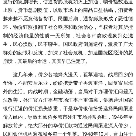
发行的急剧增长，使通货膨胀犹如火上加油，物价指数迅速
上涨，货币急剧贬值，以致市场上的商品日益枯竭，消费者
越来越不愿意储备货币。民国后期，通货膨胀形成了恶性循
环，物价狂涨推翻了社会秩序和政治信心，当权者对其所控
制的经济能量的性质一无所知，社会各种腐败现象到处滋
生，民心涣散，民不聊生。国民政府倒施逆行，激发了广大
群众的怨恨和反抗，加深了社会危机，加速国统区经济的总
崩溃，其最后的命运，其实早已注定了。
这几年来，侨乡各地烽火漫天，萑莩遍地。战后回乡的
华侨，不能安居乐业，纷纷携妻带子再渡重洋，回复寄居海
外的生活。内战时期，金融动荡，当局对于办理侨汇问题无
法改善，外汇官方汇率与市场汇率严重偏离，侨胞通过国家
银行汇返的侨汇损失惨重，于是华侨银信纷纷选择民间渠道
传入邑内，导致五邑侨乡黑市外汇市场异常兴旺，1948年至
解放前夕，绝大部分的华侨汇款均通过民间渠道流入侨乡，
民间银信机构遍布城乡每一个角落。1948年10月，台山注册