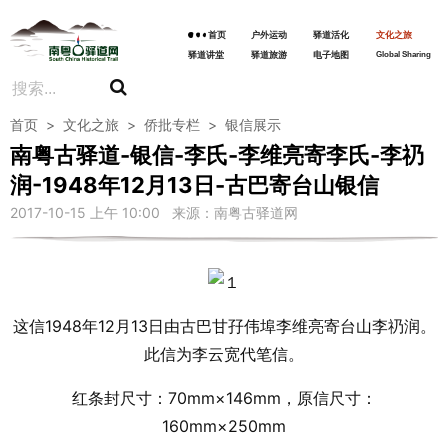
首页
户外运动
驿道活化
文化之旅
驿道讲堂
驿道旅游
电子地图
Global Sharing
首页
>
文化之旅
>
侨批专栏
>
银信展示
南粤古驿道-银信-李氏-李维亮寄李氏-李礽
润-1948年12月13日-古巴寄台山银信
2017-10-15 上午 10:00 来源：南粤古驿道网
这信1948年12月13日由古巴甘孖伟埠李维亮寄台山李礽润。
此信为李云宽代笔信。
红条封尺寸：70mm×146mm，原信尺寸：
160mm×250mm