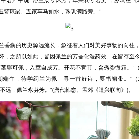
云中君》中说:“浴兰汤兮沐芳，华采衣兮若英”；苏轼在《华
玉甃琼梁。五家车马如水，珠玑满路旁。”
香囊的历史源远流长，象征着人们对美好事物的向往，
怀，之所以如此，皆因佩兰的芳香化湿药效。在留存至
折茎聊可佩，入室自成芳。开花不竞节，含秀委微霜。”
朝端午，待学纫兰为佩。寻一首好诗，要书裙带。”
谅不远，佩兰永芬芳。”(唐代韩愈、孟郊《遣兴联句》)。