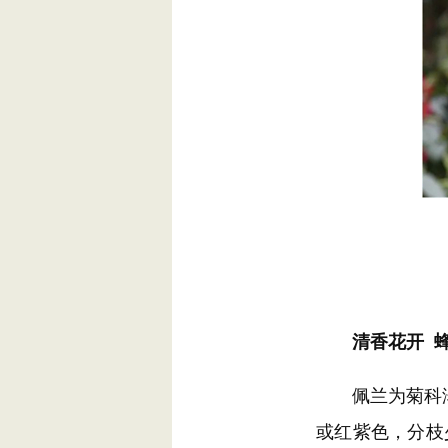
清香花开 
佩兰为菊科泽兰
或红紫色，分枝