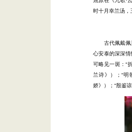
屈原在《九歌·
时十月幸兰汤，
古代佩戴佩兰
心安泰的深深情
可略见一斑：“
兰诗》）；“明
娇》）；“殷鉴