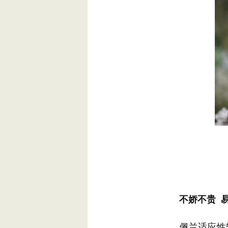
不娇不贵 
佩兰适应性较