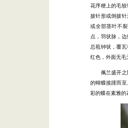
花序梗上的毛较
披针形或倒披针
或全部茎叶不裂
点，羽状脉，边
总苞钟状，覆瓦
红色，外面无毛
佩兰盛开之际
的蝴蝶接踵而至
彩的蝶在素雅的