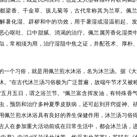
都梁香、千金草、孩儿菊等，古代常称其为兰草。佩
解暑化湿、辟秽和中的功效，用于暑湿或湿温初起、
恶心呕吐、口中甜腻、消渴的治疗。佩兰属芳香化湿类
似，常相须为用，治疗湿阻中焦之证，并配苍术、厚朴
个习俗，就是用佩兰煎水沐浴，名为沐兰汤。据《大
沐。”在古代沐兰汤习俗极为广泛普遍，故端午节才又被
“五月五日，谓之浴兰节。”佩兰富含挥发油，有特殊香
虫，预防和治疗多种夏季皮肤病，还可起到开窍提神、
用佩兰煎水沐浴具有良好的养生保健作用，沐兰汤习俗
古人在参加重大活动前或在日常生活中，都会沐兰汤，