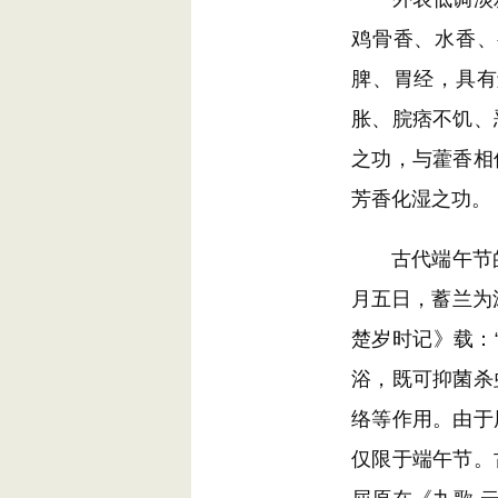
鸡骨香、水香、
脾、胃经，具有
胀、脘痞不饥、
之功，与藿香相
芳香化湿之功。
古代端午节的一
月五日，蓄兰为
楚岁时记》载：
浴，既可抑菌杀
络等作用。由于
仅限于端午节。