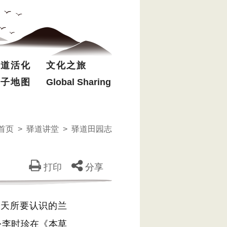
驿道活化
文化之旅
电子地图
Global Sharing
首页
>
驿道讲堂
>
驿道田园志
打印
分享
天所要认识的兰
）。明·李时珍在《本草