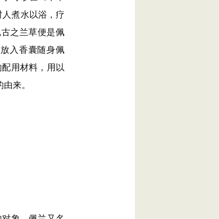
时人煮水以浴，疗
说古之兰草便是佩
它放入香囊随身佩
的配用材料，用以
的由来。
对象。佩兰又名