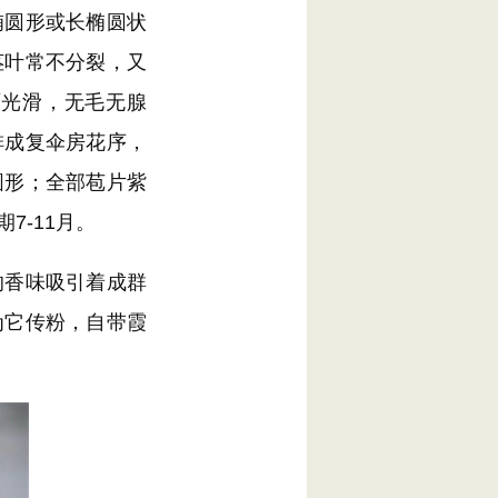
椭圆形或长椭圆状
茎叶常不分裂，又
面光滑，无毛无腺
排成复伞房花序，
圆形；全部苞片紫
7-11月。
香味吸引着成群
为它传粉，自带霞