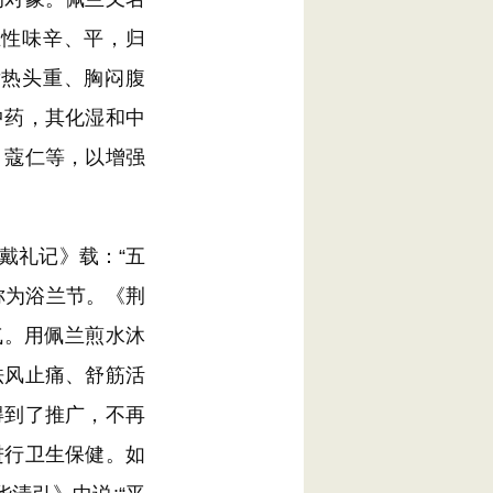
兰性味辛、平，归
发热头重、胸闷腹
中药，其化湿和中
、蔻仁等，以增强
戴礼记》载：“五
称为浴兰节。《荆
气。用佩兰煎水沐
祛风止痛、舒筋活
得到了推广，不再
进行卫生保健。如