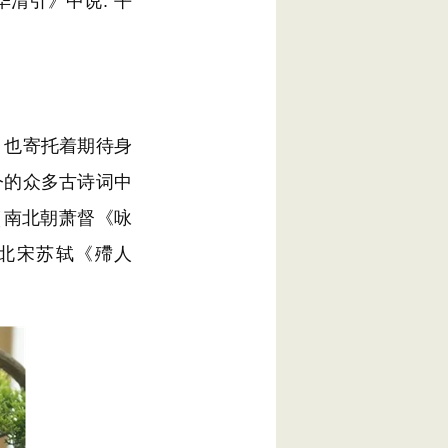
清引》中说:“平
也寄托着期待身
今的众多古诗词中
（南北朝萧督《咏
（北宋苏轼《殢人