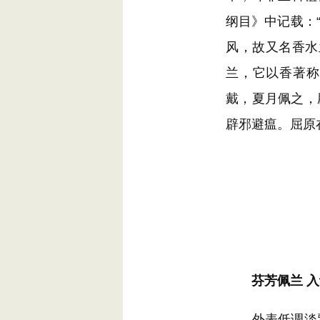
纲目》中记载：
风，故又名香水
兰，它以香著称
戴，夏月佩之，
辟邪避瘟。屈原
芬芳佩兰 
外表低调淡雅