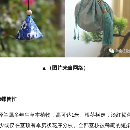
▲（图片来自网络）
蜂蝶皆忙
属多年生草本植物，高可达1米。根茎横走，淡红褐
少或仅在茎顶有伞房状花序分枝。全部茎枝被稀疏的短