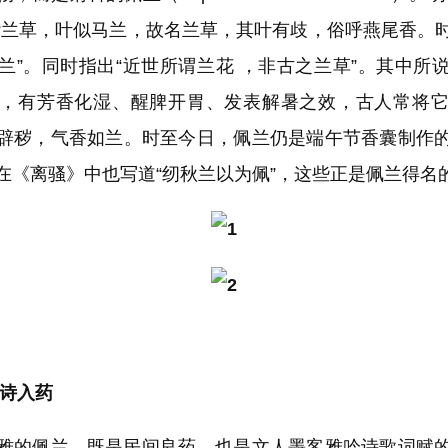
“兰草，叶似马兰，故名兰草，其叶有歧，俗呼燕尾香。
兰”。同时指出“近世所谓兰花 ，非古之兰草”。其中所
，有芳香化湿、醒脾开胃、发表解暑之效，古人常将
辟秽，气香如兰。时至今日，佩兰仍是端午节香囊制作
在《离骚》中也写道“纫秋兰以为佩”，这些正是佩兰得名
入诗入药
的佩兰，既是民间良药，也是文人墨客雅吟诗歌词赋的