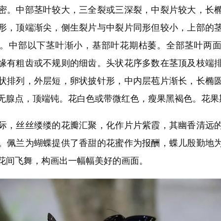
密。中部茎叶较大，三全裂或三深裂，中裂片较大，长
形，顶端渐尖，侧生裂片与中裂片同形但较小，上部的
。中部以下茎叶渐小，基部叶花期枯萎。全部茎叶两
缘有粗齿或不规则的细齿。头状花序多数在茎顶及枝端
状排列，外层短，卵状披针形，中内层苞片渐长，长椭
无腺点，顶端钝。花白色或带微红色，瘦果黑褐色。花果期
，丝丝缕缕的花瓣汇聚，化作片片紫霞，其幽香清远的
。佩兰为蝴蝶提供了香甜的花蜜作为报酬，蝶儿殷勤地
花间飞舞，构画出一幅幅美好的画面。