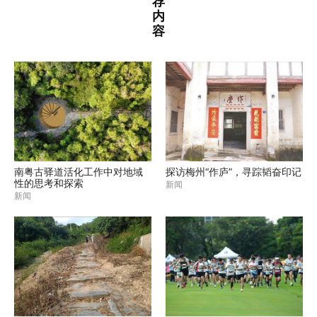
荐
内
容
南粤古驿道活化工作中对地域
探访梅州“作庐”，寻踪韬奋印记
性的思考和探索
新闻
新闻