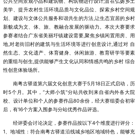
公共空间景观小品和建筑物、构筑物进行设计;旨在弘扬乡土
美学、提升农村生活环境品质与文化品位、探索乡村空间规
划、建设与文体公共服务和谐共生的方法,让生态宜居的乡村
新貌成为文、体、旅、教融合发展的驱动力。本次大赛要求
参赛者结合广东省美丽圩镇建设需要,聚焦乡镇闲置用房、用
地,对老街旧村的建筑与生活环境等进行创意设计,通过对 自
然生态、文化遗产、体育健身、休闲旅游、教育研学等要素
的重组与创生,提供能够产生文化认同和情感共鸣的乡村 综合
性创意体验场所。
南粤古驿道第六届文化创意大赛于5月18日正式启动，历
时5个月。其中，“大师小筑"分站共收到来自省内外各大院
校、设计单位和个人的参赛作品80余份，经大赛组委会初审
后，有16个方案入围参与分站优秀作品评选。
经评委会讨论决定，参赛作品按以下4个维度进行评分：
1、地域性：符合南粤古驿道沿线城乡地区地域特色，能够充