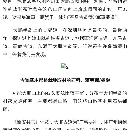
要道，也是从粤东地区进出大鹏古城的唯一道路，马帮所运
输的盐和茶叶曾在这条山间古道上热热闹闹的走过。可以
说，这是集军事、商贸于一体的“茶马古道”和“军事要道”！
大鹏半岛上的古驿道，在深圳地区是最多的。最近两
年，探访过七娘山脉的许多古道，包括西洋尾古道、东马古
道、高岭古道、东涌至大鹏古道等。听说还有许多隐藏山
中，等着我们去发现。
古道基本都是就地取材的石料。蒋荣耀/摄影
可能大鹏山上的石头资源比较丰富，分布于大鹏半岛的
村落交通闭塞，主要都是山路，而这些山路基本用石头铺
砌。
《新安县志》记载，大鹏古道为“广惠要冲”，即广州府到