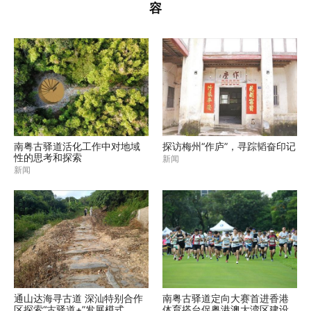
容
南粤古驿道活化工作中对地域
探访梅州“作庐”，寻踪韬奋印记
性的思考和探索
新闻
新闻
通山达海寻古道 深汕特别合作
南粤古驿道定向大赛首进香港
区探索“古驿道+”发展模式
体育搭台促粤港澳大湾区建设