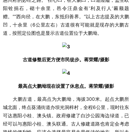
惠州府的必经之路。“径心凹，在大鹏凹，凹道险隘，监生欧
阳铨捐石，砌十余里，邑令汪鼎金有‘利及行人’匾额题
赠。”“西向径，在大鹏，东抵归善界。”以上古志提及的大鹏
凹，十余里（6公里左右）古道很有可能就是现存的大鹏古
道，按照定位图也是显示古道位置位于大鹏坳。
古道修整后更方便市民徒步。蒋荣耀/摄影
最高点大鹏坳现在设置了休息点。蒋荣耀/摄影
大鹏古道，最高点为大鹏坳，海拔300米。起点大鹏所
城北面，终点葵涌街道办坝光洞梓村，全程6公里，现时往东
可达惠阳小桂、澳头镇。政府修建了白沙公园海边绿道，已
经可以与惠阳小桂、澳头联通。古人修建道路也肯定会考虑
路线的便利性，应该会选择最容易走最低洼的地方，所以走