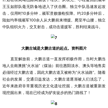
王玉如部队毫无防备地进入了伏击圈。独立中队迅速发起攻
击，仅用时10多分钟，顽军溃败缴枪投降。约20多分钟后，
陆如均率领顽军100余人从大鹏前来增援。爬至半山腰，独立
中队组织火力，交叉射击，成功击退援军，胜利结束战斗。
大鹏古城是大鹏古道的起点。资料图片
直至解放前，大鹏古道一直发挥积极作用，当时大鹏当
地人去南澳挑“火水油”（煤油）前往惠阳淡水、澳头等地售卖
必须经过大鹏古道，因此大鹏古道又被称为“火水油路”。随着
社会的发展，交通日益发达，大鹏古道逐渐被人们淡忘了，
近年来政府非常重视历史文化遗址挖掘，大鹏古道被重新发
现挖掘出来，现在已经成为驴友徒步的热门路线了！