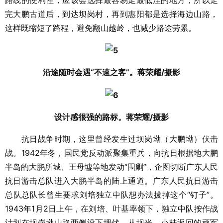
完大鹏古道后，到达坝岗村，再到惠阳都是选择海边山路，
这样既缩短了路程，避免翻山越岭，也减少路途劳累。
沿途随时会遇“不速之客”。蒋荣耀/摄影
设计感很强的路标。蒋荣耀/摄影
抗日战争时期，这里曾经发生过坝岗坳（大鹏坳）伏击
战。1942年冬，国民党反动派聚集重兵，向抗日根据地大鹏
半岛的大鹏所城、王母墟等地发动“围剿”，企图切断广东人民
抗日游击总队进入大鹏半岛的陆上通道。广东人民抗日游击
总队总队长曾生要求刘培独立中队想办法拔掉这个“钉子”。
1943年1月2日上午，在刘培、叶基率领下，独立中队按作战
计划在坝岗坳山路两侧设下埋伏。从坝光、小桂返回的顽军