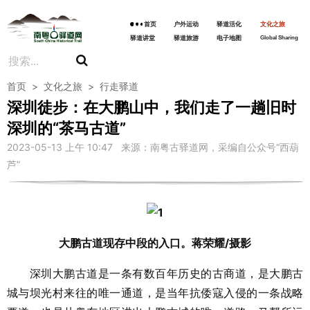
首页
户外运动
驿道活化
文化之旅
驿道讲堂
驿道旅游
电子地图
Global Sharing
首页
>
文化之旅
>
行走驿道
深圳徒步：在大鹏山中，我们走了一趟旧时
深圳的“茶马古道”
2023-05-13 上午 10:47 来源：南粤古驿道网，采编自公众号“西葫
芦”
大鹏古道现存中段的入口。蒋荣耀/摄影
深圳大鹏古道是一条有数百年历史的古商道，是大鹏古
城与坝光村来往的唯一通道，是当年抗倭寇入侵的一条战略