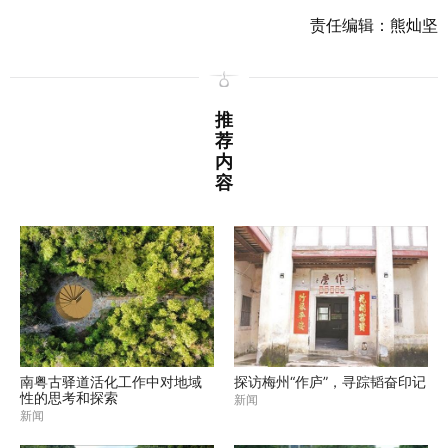
责任编辑：熊灿坚
推
荐
内
容
南粤古驿道活化工作中对地域
探访梅州“作庐”，寻踪韬奋印记
性的思考和探索
新闻
新闻