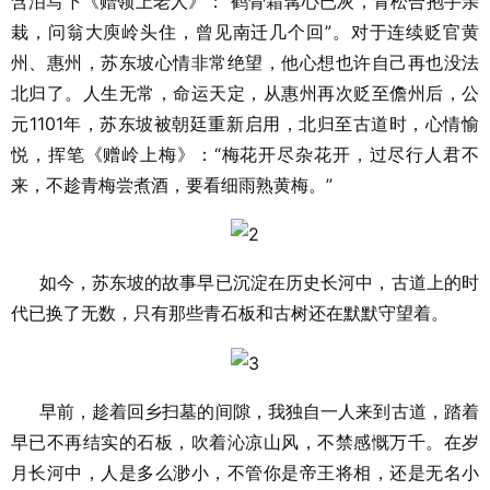
含泪写下《赠领上老人》：“鹤骨霜髯心已灰，青松合抱手亲
栽，问翁大庾岭头住，曾见南迁几个回”。对于连续贬官黄
州、惠州，苏东坡心情非常绝望，他心想也许自己再也没法
北归了。人生无常，命运天定，从惠州再次贬至儋州后，公
元1101年，苏东坡被朝廷重新启用，北归至古道时，心情愉
悦，挥笔《赠岭上梅》：“梅花开尽杂花开，过尽行人君不
来，不趁青梅尝煮酒，要看细雨熟黄梅。”
如今，苏东坡的故事早已沉淀在历史长河中，古道上的时
代已换了无数，只有那些青石板和古树还在默默守望着。
早前，趁着回乡扫墓的间隙，我独自一人来到古道，踏着
早已不再结实的石板，吹着沁凉山风，不禁感慨万千。在岁
月长河中，人是多么渺小，不管你是帝王将相，还是无名小