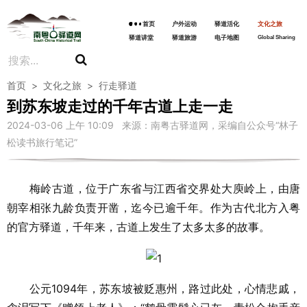
首页
户外运动
驿道活化
文化之旅
驿道讲堂
驿道旅游
电子地图
Global Sharing
首页
>
文化之旅
>
行走驿道
到苏东坡走过的千年古道上走一走
2024-03-06 上午 10:09 来源：南粤古驿道网，采编自公众号“林子
松读书旅行笔记”
梅岭古道，位于广东省与江西省交界处大庾岭上，由唐
朝宰相张九龄负责开凿，迄今已逾千年。作为古代北方入粤
的官方驿道，千年来，古道上发生了太多太多的故事。
公元1094年，苏东坡被贬惠州，路过此处，心情悲戚，