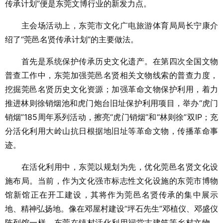
传承计划”便是东莞文博行业的新发力点。
主会场活动上，东莞市文化
广电
旅游体育局局长宁康介
绍了“莞邑名贤传承计划”的主要做法。
首先是系统保护传承历史文化遗产。在第四次全国文物
普查工作中，东莞加强莞邑名贤相关文物线索的普查力度，
挖掘莞邑名贤历史文化资源；加强革命文物保护利用，着力
推进林则徐销烟池和虎门炮台旧址保护利用项目，举办“虎门
销烟”185周年系列活动，擦亮“虎门销烟”和“林则徐”双IP；充
分活化利用大岭山抗日根据地旧址等革命文物，传播革命事
迹。
在活化利用中，东莞以规划为先，优化莞邑名贤文化设
施布局。当前，作为文化强市标志性文化设施的东莞市博物
馆新馆正在开工建设，其将作为莞邑名贤传承的集中展示
地、精神弘扬地。像在邓屋村建设“坪石先生”邓植仪、邓盛仪
陈列馆一样，东莞在镇村活化利用祠堂古建筑等乡村文物，