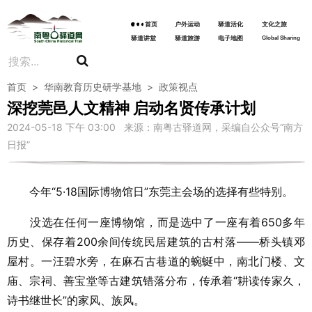
首页
户外运动
驿道活化
文化之旅
驿道讲堂
驿道旅游
电子地图
Global Sharing
首页
>
华南教育历史研学基地
>
政策视点
深挖莞邑人文精神 启动名贤传承计划
2024-05-18 下午 03:00 来源：南粤古驿道网，采编自公众号“南方
日报”
今年“5·18国际博物馆日”东莞主会场的选择有些特别。
没选在任何一座博物馆，而是选中了一座有着650多年
历史、保存着200余间传统民居建筑的古村落——桥头镇邓
屋村。一汪碧水旁，在麻石古巷道的蜿蜒中，南北门楼、文
庙、宗祠、善宝堂等古建筑错落分布，传承着“耕读传家久，
诗书继世长”的家风、族风。