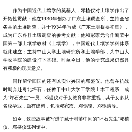
作为中国近代土壤学的奠基人，邓植仪对土壤学作出了
开拓性贡献：他在1930年创办了广东土壤调查所，主持全省
各县的土壤调查，并于1934年写成《广东土壤提要初集》，
成为广东各县土壤调查的参考文献；他和彭家元合作编著中
国第一部土壤学教材《土壤学》，中国近代土壤学学科体系
就此建立；主持中山大学土壤研究所和土壤学部，为中山大
学农学院的建设打下基础。时至今日，他的研究成果仍然具
有积极的现实意义。
同样留学回国的还有以实业兴国的邓盛仪。他曾在抗战
时期奔赴粤北坪石，任教于中山大学工学院土木工程系，成
为“坪石先生”一员。邓盛仪对子女教育非常重视，其子女多从
名校毕业，颇有建树，包括邓宛霞、邓锡铭、邓锡清等。
如今，这些故事被写进了藏于村落中间的“坪石先生”邓植
仪、邓盛仪陈列馆中。