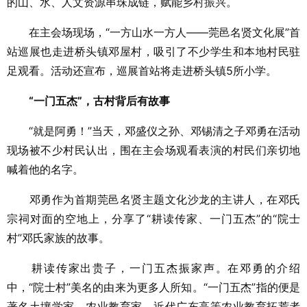
的山、水、人文资源串珠成链，赋能
乡村振兴
。
在主会场现场，“一方山水一方人——莞邑名贤文化展”首
站巡展也走进桥头镇邓屋村，吸引了不少学生和本地村民驻
足观看。活动还宣布，巡展首站将走进桥头镇5所小学。
“一门五杰”，古村背后有故事
“就是阿勇！”当天，邓盛仪之孙、邓锡清之子邓勇在活动
现场被不少村民认出，围在主会场观看表演的村民们亲切地
喊着他的名字。
邓勇作为首期莞邑名贤主题文化沙龙的主讲人，在邓氏
宗祠对面的空地上，分享了“耕读传家、一门五杰”的“院士
村”邓氏家族的故事。
耕读传家出贵子，一门五杰振家声。在邓勇的介绍
中，“院士村”美名的由来为更多人所知。“一门五杰”指的便是
著名土壤学家、农业教育家、近代广东高等农业教育拓荒者