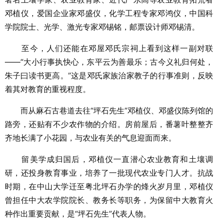
邓植仪，爱国企业家邓盛仪，化学工程专家邓鸿仪，中国科
学院院士、光学、激光专家邓锡铭，邮票设计师邓锡清。
至今，人们还能在邓屋邓氏宗祠上看到这样一副对联
——“大小行事执快心，东平云为善最乐；古今义礼归何处，
朱子曰读书更高。”这是邓氏家族治家教子的行事准则，反映
着其对教育的重视程度。
而从麻石古巷道去往“坪石先生”邓植仪、邓盛仪陈列馆的
路旁，还贴有不少农作物的介绍。房前屋后，番薯叶整整齐
齐地长满了小花园，与农业有关的气息迎面而来。
留美学成归国后，邓植仪一直潜心农业教育和土壤调
研，还投身教育事业，培养了一批现代农业专门人才。抗战
时期，在中山大学迁至粤北坪石办学的烽火岁月里，邓植仪
曾担任中大农学院院长、教务长等职务，为保留中大教育火
种作出重要贡献，是“坪石先生”代表人物。