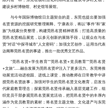
建设乡村博物馆、村史馆等展馆。
与今年国际博物馆日主题契合的是，东莞也提出要加强
名贤资源的挖掘研究整理阐释。宁康表示，将以“事件”和“家
族”为线索分类整理，构建莞邑名贤精神谱系；打造高质量的
莞邑名贤精品展览，以多元创新的展陈手段，让观众在与名
贤“对话”中探寻城市“人文密码”；加强文艺创作，运用当代表
达阐释莞邑名贤的事迹，推出一批优秀文艺作品。
“莞邑名贤+学生
教育
”“莞邑名贤+党员教育”“莞邑名贤
+文旅”……融合发展为莞邑名贤IP注入了更多活力。东莞将推
动展览活动进校园、进线上课堂，推动教师在日常教学中讲
授莞邑名贤故事，加强对学生的莞邑名贤文化教育，启发当
代家庭教育理念；探索莞邑名贤传承融入基层党建工作，组
织党员干部参观莞邑名贤展览活动，把莞邑名贤中的丰厚内
涵作为党员教育的素材；将名贤主题文物、文化遗产与东莞