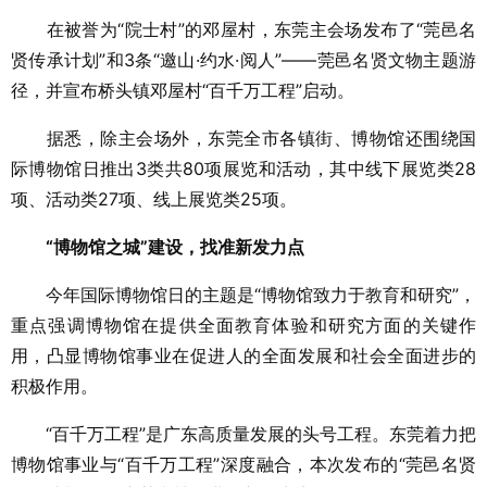
在被誉为“院士村”的邓屋村，东莞主会场发布了“莞邑名
贤传承计划”和3条“邀山·约水·阅人”——莞邑名贤文物主题游
径，并宣布桥头镇邓屋村“百千万工程”启动。
据悉，除主会场外，东莞全市各镇街、博物馆还围绕国
际博物馆日推出3类共80项展览和活动，其中线下展览类28
项、活动类27项、线上展览类25项。
“博物馆之城”建设，找准新发力点
今年国际博物馆日的主题是“博物馆致力于
教育
和研究”，
重点强调博物馆在提供全面
教育
体验和研究方面的关键作
用，凸显博物馆事业在促进人的全面发展和社会全面进步的
积极作用。
“百千万工程”是广东高质量发展的头号工程。东莞着力把
博物馆事业与“百千万工程”深度融合，本次发布的“莞邑名贤