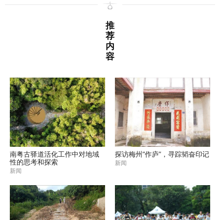
推
荐
内
容
南粤古驿道活化工作中对地域
探访梅州“作庐”，寻踪韬奋印记
性的思考和探索
新闻
新闻