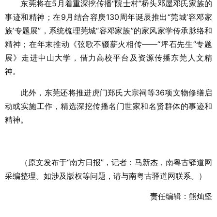
东莞将在5月着重深挖传播“院士村”桥头邓屋邓氏家族的
事迹和精神；在9月结合容庚130周年诞辰推出“莞城‘容邓家
族’专题展”，系统梳理莞城“容邓家族”的家风家学传承脉络和
精神；在年末推动《弦歌不辍薪火相传——“坪石先生”专题
展》走进中山大学，借力高校平台及资源传播东莞人文精
神。
此外，东莞还将推进虎门郑氏大宗祠等36项文物修缮启
动或实施工作，精选深挖传播名门世家和名贤群体的事迹和
精神。
（原文发布于“南方日报”，记者：马新杰，南粤古驿道网
采编整理。如涉及版权等问题，请与南粤古驿道网联系。）
责任编辑：熊灿坚