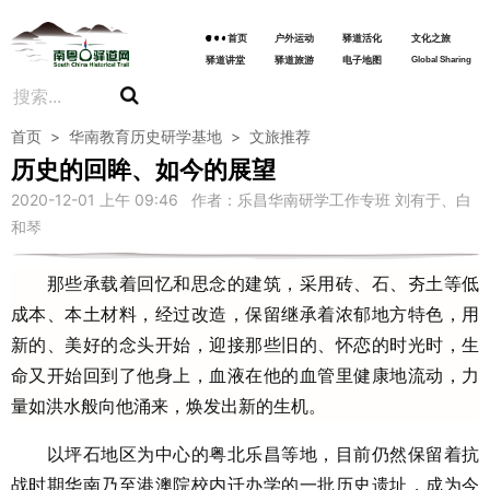
首页
户外运动
驿道活化
文化之旅
驿道讲堂
驿道旅游
电子地图
Global Sharing
首页
>
华南教育历史研学基地
>
文旅推荐
历史的回眸、如今的展望
2020-12-01 上午 09:46 作者：乐昌华南研学工作专班 刘有于、白
和琴
那些承载着回忆和思念的建筑，采用砖、石、夯土等低
成本、本土材料，经过改造，保留继承着浓郁地方特色，用
新的、美好的念头开始，迎接那些旧的、怀恋的时光时，生
命又开始回到了他身上，血液在他的血管里健康地流动，力
量如洪水般向他涌来，焕发出新的生机。
以坪石地区为中心的粤北乐昌等地，目前仍然保留着抗
战时期华南乃至港澳院校内迁办学的一批历史遗址，成为今