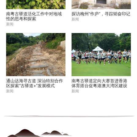
南粤古驿道活化工作中对地域
探访梅州“作庐”，寻踪韬奋印记
性的思考和探索
新闻
新闻
通山达海寻古道 深汕特别合作
南粤古驿道定向大赛首进香港
区探索“古驿道+”发展模式
体育搭台促粤港澳大湾区建设
新闻
新闻