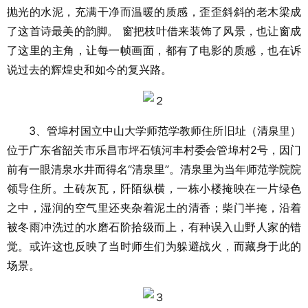
抛光的水泥，充满干净而温暖的质感，歪歪斜斜的老木梁成
了这首诗最美的韵脚。 窗把枝叶借来装饰了风景，也让窗成
了这里的主角，让每一帧画面，都有了电影的质感，也在诉
说过去的辉煌史和如今的复兴路。
3、管埠村国立中山大学师范学教师住所旧址（清泉里）
位于广东省韶关市乐昌市坪石镇河丰村委会管埠村2号，因门
前有一眼清泉水井而得名“清泉里”。清泉里为当年师范学院院
领导住所。土砖灰瓦，阡陌纵横，一栋小楼掩映在一片绿色
之中，湿润的空气里还夹杂着泥土的清香；柴门半掩，沿着
被冬雨冲洗过的水磨石阶拾级而上，有种误入山野人家的错
觉。或许这也反映了当时师生们为躲避战火，而藏身于此的
场景。