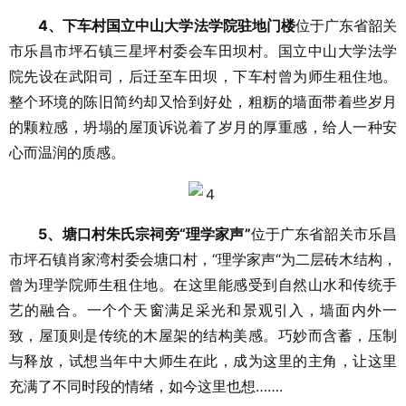
4、下车村国立中山大学法学院驻地门楼
位于广东省韶关
市乐昌市坪石镇三星坪村委会车田坝村。国立中山大学法学
院先设在武阳司，后迁至车田坝，下车村曾为师生租住地。
整个环境的陈旧简约却又恰到好处，粗粝的墙面带着些岁月
的颗粒感，坍塌的屋顶诉说着了岁月的厚重感，给人一种安
心而温润的质感。
5、塘口村朱氏宗祠旁“理学家声”
位于广东省韶关市乐昌
市坪石镇肖家湾村委会塘口村，“理学家声“为二层砖木结构，
曾为理学院师生租住地。在这里能感受到自然山水和传统手
艺的融合。一个个天窗满足采光和景观引入，墙面内外一
致，屋顶则是传统的木屋架的结构美感。巧妙而含蓄，压制
与释放，试想当年中大师生在此，成为这里的主角，让这里
充满了不同时段的情绪，如今这里也想…….