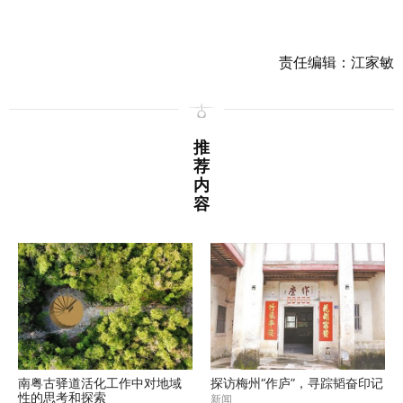
责任编辑：江家敏
推
荐
内
容
南粤古驿道活化工作中对地域
探访梅州“作庐”，寻踪韬奋印记
性的思考和探索
新闻