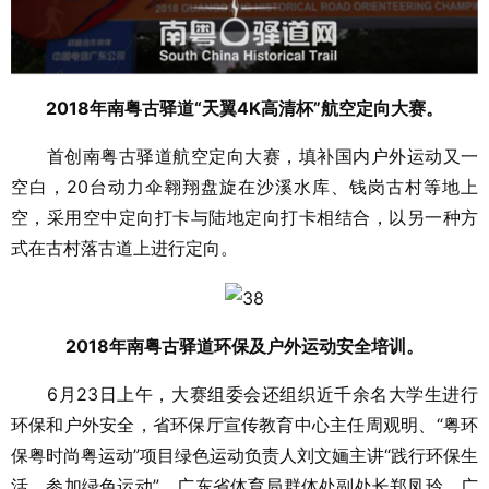
2018年南粤古驿道“天翼4K高清杯”航空定向大赛。
首创南粤古驿道航空定向大赛，填补国内户外运动又一
空白，20台动力伞翱翔盘旋在沙溪水库、钱岗古村等地上
空，采用空中定向打卡与陆地定向打卡相结合，以另一种方
式在古村落古道上进行定向。
2018年南粤古驿道环保及户外运动安全培训。
6月23日上午，大赛组委会还组织近千余名大学生进行
环保和户外安全，省环保厅宣传教育中心主任周观明、“粤环
保粤时尚粤运动”项目绿色运动负责人刘文婳主讲“践行环保生
活，参加绿色运动”，广东省体育局群体处副处长郑凤玲，广