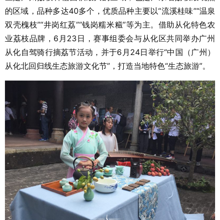
的区域，品种多达40多个，优质品种主要以“流溪桂味”“温泉
双壳槐枝”“井岗红荔”“钱岗糯米糍”等为主。借助从化特色农
业荔枝品牌，6月23日，赛事组委会与从化区共同举办广州
从化自驾骑行摘荔节活动，并于6月24日举行“中国（广州）
从化北回归线生态旅游文化节”，打造当地特色“生态旅游”。