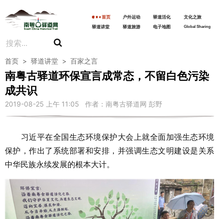
首页
户外运动
驿道活化
文化之旅
驿道讲堂
驿道旅游
电子地图
Global Sharing
首页
>
驿道讲堂
>
百家之言
南粤古驿道环保宣言成常态，不留白色污染
成共识
2019-08-25 上午 11:05 作者：南粤古驿道网 彭野
习近平在全国生态环境保护大会上就全面加强生态环境
保护，作出了系统部署和安排，并强调生态文明建设是关系
中华民族永续发展的根本大计。