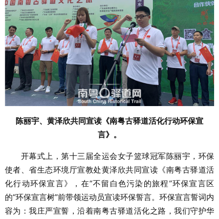
陈丽宇、黄泽欣共同宣读《南粤古驿道活化行动环保宣
言》。
开幕式上，第十三届全运会女子篮球冠军陈丽宇，环保
使者、省生态环境厅宣教处黄泽欣共同宣读《南粤古驿道活
化行动环保宣言》，在“不留白色污染的旅程”环保宣言区
的“环保宣言树”前带领运动员宣读环保誓言。环保宣言誓词内
容为：我庄严宣誓，沿着南粤古驿道活化之路，我们守护华