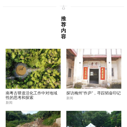
推
荐
内
容
南粤古驿道活化工作中对地域
探访梅州“作庐”，寻踪韬奋印记
性的思考和探索
新闻
新闻