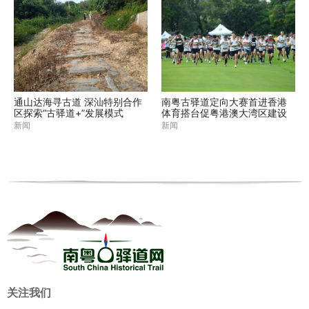
通山达海寻古道 深汕特别合作
南粤古驿道定向大赛首进香港
区探索“古驿道+”发展模式
体育搭台促粤港澳大湾区建设
新闻
新闻
关注我们