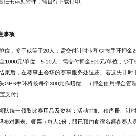
责任书详见附件，需自行下载打印。
意事项
位，多于或等于20人：需交付计时卡和GPS手环押金200
金1000元/单位；5-10人：需交付押金500元/单位；少
赛事结束后，在赛事主会场的赛事服务处退还。若遗失计时卡
失GPS手环将按每个300元作赔偿。（押金使用押金管
付宝支付）
队统一领取比赛用品及资料：活动T恤、秩序册、计
码布对照表、餐票（每人1份，限已预约食宿名额参赛人