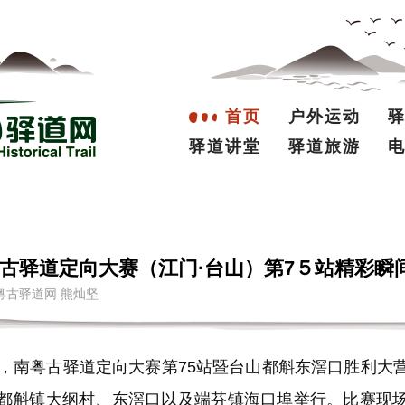
首页
户外运动
驿道讲堂
驿道旅游
古驿道定向大赛（江门·台山）第7５站精彩瞬
者：南粤古驿道网 熊灿坚
日，南粤古驿道定向大赛第75站暨台山都斛东滘口胜利大
都斛镇大纲村、东滘口以及端芬镇海口埠举行。比赛现