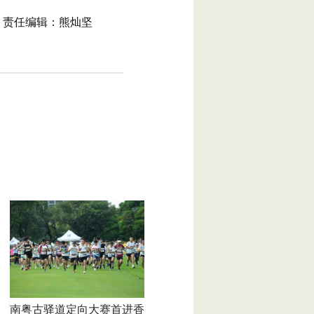
责任编辑：熊灿坚
南粤古驿道定向大赛首进香