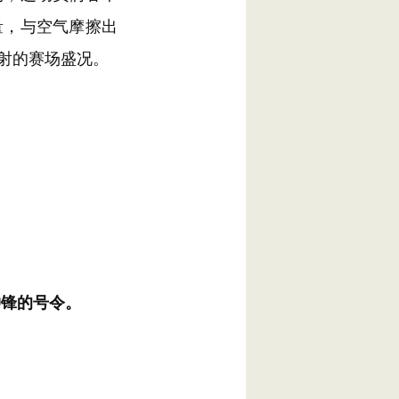
量，与空气摩擦出
射的赛场盛况。
冲锋的号令。