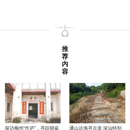
推
荐
内
容
探访梅州“作庐”，寻踪韬奋
通山达海寻古道 深汕特别