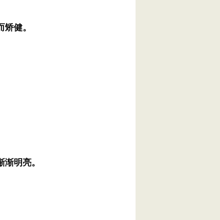
而矫健。
渐渐明亮。