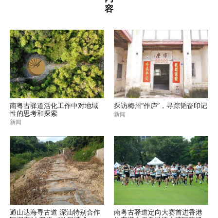
容
南粤古驿道活化工作中对地域
探访梅州“作庐”，寻踪韬奋印记
性的思考和探索
新闻
新闻
通山达海寻古道 深汕特别合作
南粤古驿道定向大赛首进香港