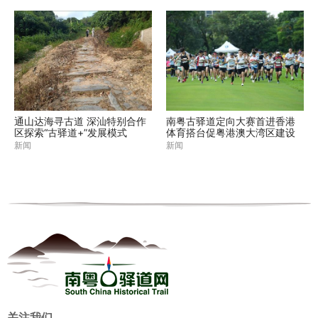
通山达海寻古道 深汕特别合作
南粤古驿道定向大赛首进香港
区探索“古驿道+”发展模式
体育搭台促粤港澳大湾区建设
新闻
新闻
关注我们