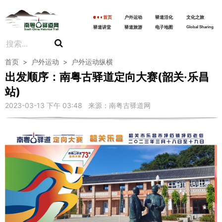
首页
户外运动
驿道活化
文化之旅
驿道讲堂
驿道旅游
电子地图
Global Sharing
首页
>
户外运动
>
户外运动纵横
出发顺序：南粤古驿道定向大赛(韶关·乐昌
站)
2023-03-13 下午 03:48 来源：南粤古驿道网