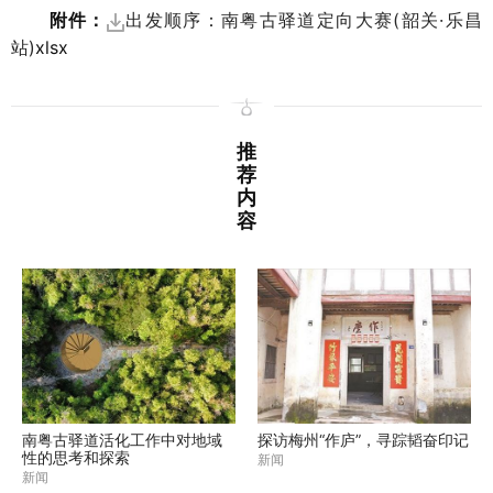
附件：
出发顺序：南粤古驿道定向大赛(韶关·乐昌
站)
xlsx
推
荐
内
容
南粤古驿道活化工作中对地域
探访梅州“作庐”，寻踪韬奋印记
性的思考和探索
新闻
新闻