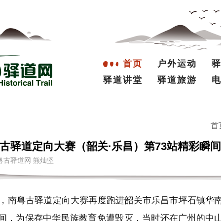
首页
户外运动
驿道讲堂
驿道旅游
首
古驿道定向大赛（韶关·乐昌）第73站精彩瞬间
源：南粤古驿道网 熊灿坚
日，南粤古驿道定向大赛再度跑进韶关市乐昌市坪石镇华
间，为保存中华民族教育免遭毁灭，当时还在广州的中