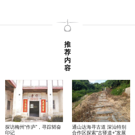
推
荐
内
容
探访梅州“作庐”，寻踪韬奋
通山达海寻古道 深汕特别
印记
合作区探索“古驿道+”发展