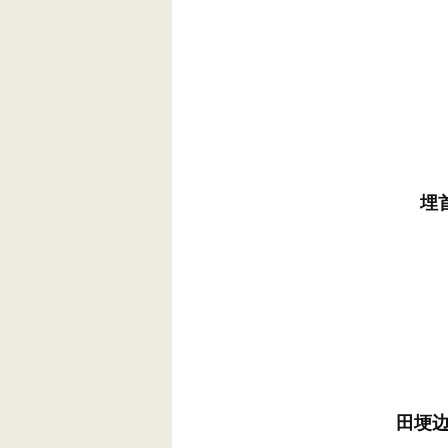
埋
田埂边