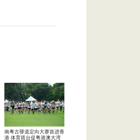
南粤古驿道定向大赛首进香
港 体育搭台促粤港澳大湾