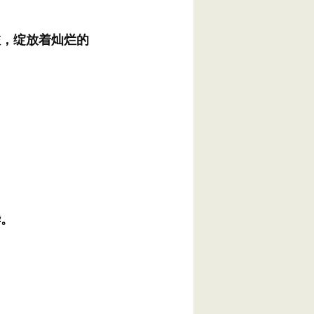
旅，绽放着灿烂的
华。