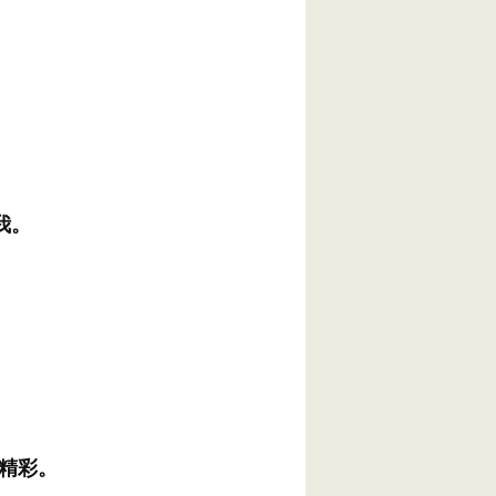
我。
限精彩。