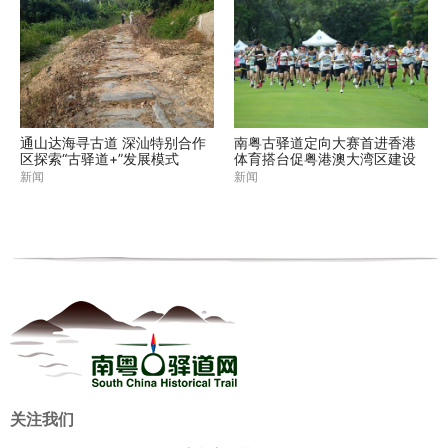
通山达海寻古道 深汕特别合作
南粤古驿道定向大赛首进香港
区探索“古驿道+”发展模式
体育搭台促粤港澳大湾区建设
新闻
新闻
关注我们