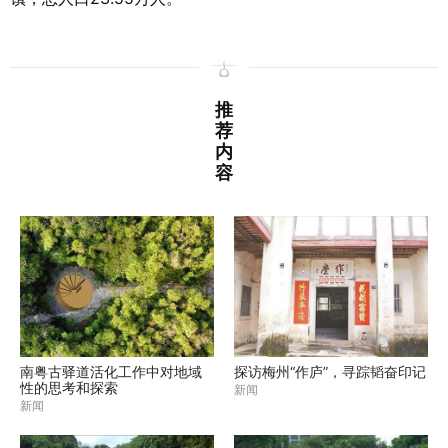
推
荐
内
容
南粤古驿道活化工作中对地域
探访梅州“作庐”，寻踪韬奋印记
性的思考和探索
新闻
新闻