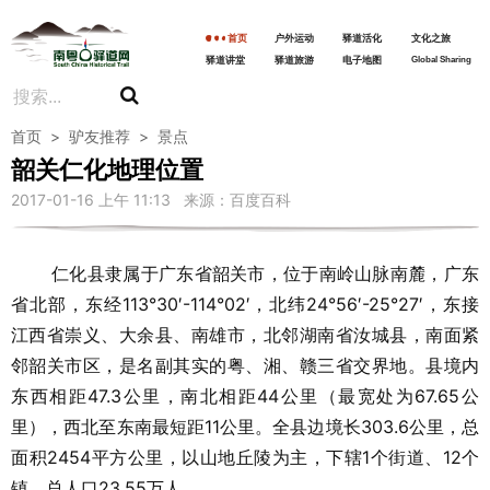
首页
户外运动
驿道活化
文化之旅
驿道讲堂
驿道旅游
电子地图
Global Sharing
首页
>
驴友推荐
>
景点
韶关仁化地理位置
2017-01-16 上午 11:13 来源：百度百科
仁化县隶属于广东省韶关市，位于南岭山脉南麓，广东
省北部，东经113°30′-114°02′，北纬24°56′-25°27′，东接
江西省崇义、大余县、南雄市，北邻湖南省汝城县，南面紧
邻韶关市区，是名副其实的粤、湘、赣三省交界地。县境内
东西相距47.3公里，南北相距44公里（最宽处为67.65公
里），西北至东南最短距11公里。全县边境长303.6公里，总
面积2454平方公里，以山地丘陵为主，下辖1个街道、12个
镇，总人口23.55万人。