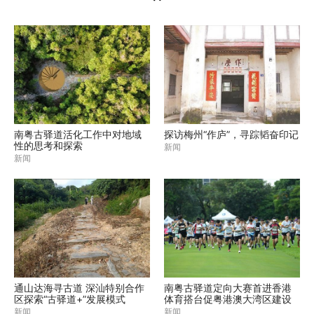
南粤古驿道活化工作中对地域
探访梅州“作庐”，寻踪韬奋印记
性的思考和探索
新闻
新闻
通山达海寻古道 深汕特别合作
南粤古驿道定向大赛首进香港
区探索“古驿道+”发展模式
体育搭台促粤港澳大湾区建设
新闻
新闻