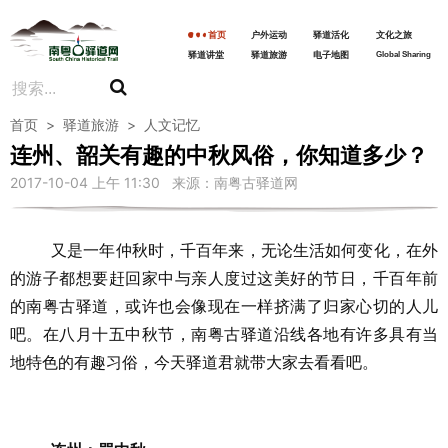
首页
户外运动
驿道活化
文化之旅
驿道讲堂
驿道旅游
电子地图
Global Sharing
首页
>
驿道旅游
>
人文记忆
连州、韶关有趣的中秋风俗，你知道多少？
2017-10-04 上午 11:30 来源：南粤古驿道网
又是一年仲秋时，千百年来，无论生活如何变化，在外
的游子都想要赶回家中与亲人度过这美好的节日，千百年前
的南粤古驿道，或许也会像现在一样挤满了归家心切的人儿
吧。在八月十五中秋节，南粤古驿道沿线各地有许多具有当
地特色的有趣习俗，今天驿道君就带大家去看看吧。