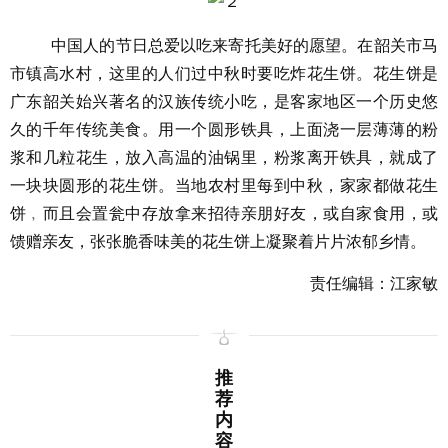
中国人的节日总爱以吃来寄托美好的愿望。在韶关市马
市镇高水村，这里的人们过中秋时要吃炸花生饼。花生饼是
广东韶关始兴著名的汉族传统小吃，是客家地区一个历史悠
久的千年传统美食。用一个圆形铁具，上面浇一层薄薄的粉
浆和几粒花生，放入高温的油锅里，粉浆离开铁具，就成了
一块块圆形的花生饼。当地农村里每到中秋，家家都做花生
饼﹐而且会置瓮中存放拿来招待亲朋好友，或自家食用，或
馈赠亲友，张张脆香味美的花生饼上凝聚着片片浓郁乡情。
责任编辑：江家敏
推
荐
内
容