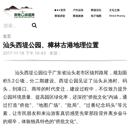
首页
户外运动
驿道活化
文化之旅
驿道讲堂
驿道旅游
电子地图
Global Sharing
首页
汕头西堤公园、樟林古港地理位置
2017-11-18 下午 10:43 来源：
汕头西堤公园位于广东省汕头老市区镇邦路尾，规划面
积5.2公顷，分二期建设。西堤公园见证了汕头从渔村、码
头，到港口、商埠的时代变迁，建设过程中，不仅致力提升
公园环境质量、提高园区绿化率，还深挖“侨批文化”内涵，通
过打造“侨批”、“地图广场”、“批局”、“过番纪念码头”等元
素，让市民朋友和来汕游客真切感受先辈那段背井离乡奋斗
的艰辛，体验独具特色的“侨批文化”。