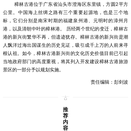
樟林古港位于广东省汕头市澄海区东里镇，方圆2平方
公里。中国海上丝绸之路有三个重要起源地，也是三个地
标，它们分别是南宋时期的福建泉州港、元明时的漳州月
港，以及清朝中叶的樟林港。 历经两个世纪的变迁，樟林古
港的新兴街繁华不再，但遗迹犹存。樟林古港的新兴街是潮
人飘洋过海出国谋生的历史见证，吸引成千上万的人前来寻
根认祖。如今，樟林古港新兴街的文化历史价值目前已引起
当地政府部门的高度重视，将其列入开发建设樟林古港旅游
景区的一部分予以规划实施。
责任编辑：彭剑波
推
荐
内
容