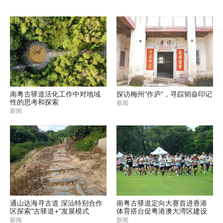
南粤古驿道活化工作中对地域
探访梅州“作庐”，寻踪韬奋印记
性的思考和探索
新闻
新闻
通山达海寻古道 深汕特别合作
南粤古驿道定向大赛首进香港
区探索“古驿道+”发展模式
体育搭台促粤港澳大湾区建设
新闻
新闻