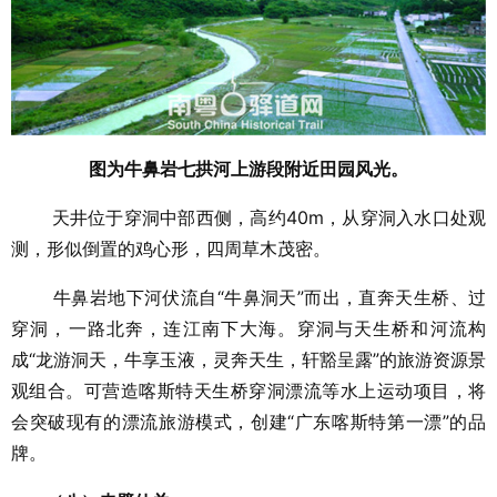
图为
牛鼻岩七拱河上游段附近田园风光。
天井位于穿洞中部西侧，高约40m，从穿洞入水口处观
测，形似倒置的鸡心形，四周草木茂密。
牛鼻岩地下河伏流自“牛鼻洞天”而出，直奔天生桥、过
穿洞，一路北奔，连江南下大海。穿洞与天生桥和河流构
成“龙游洞天，牛享玉液，灵奔天生，轩豁呈露”的旅游资源景
观组合。可营造喀斯特天生桥穿洞漂流等水上运动项目，将
会突破现有的漂流旅游模式，创建“广东喀斯特第一漂”的品
牌。