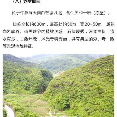
（八）赤壁仙关
位于牛鼻洞天南白芒塘以北，含仙关和干岩（赤壁）。
仙关全长约600m，最高处约50m，宽20~50m。属花
岗岩峡谷。仙关峡谷内植被茂盛，石崖峻秀，河道曲折，流
水淙淙，古藤环绕，风光奇特秀丽，具有典型的秀、奇、险
等景观地貌特征。