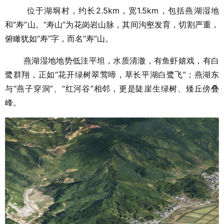
位于湖垌村，约长2.5km，宽1.5km，包括燕湖湿地
和“寿”山。“寿山”为花岗岩山脉，其间沟壑发育，切割严重，
俯瞰犹如“寿”字，而名“寿”山。
燕湖湿地地势低洼平坦，水质清澈，有鱼虾嬉戏，有白
鹭群翔，正如“花开绿树翠莺啼，草长平湖白鹭飞”；燕湖东
与“燕子穿洞”、“红河谷”相邻，更是陡崖生绿树、矮丘傍叠
峰。