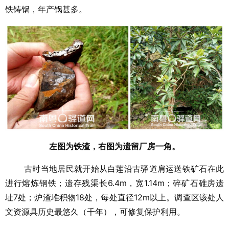
铁铸锅，年产锅甚多。
左图为铁渣，右图为
遗留厂房一角。
古时当地居民就开始从白莲沿古驿道肩运送铁矿石在此
进行熔炼钢铁；遗存残渠长6.4m，宽1.14m；碎矿石碓房遗
址7处；炉渣堆积物18处，每处直径12m以上。调查区该处人
文资源具历史最悠久（千年），可修复保护利用。