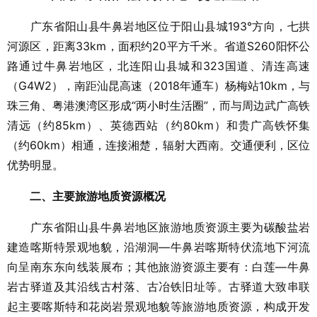
广东省阳山县牛鼻岩地区位于阳山县城193°方向，七拱
河源区，距离33km，面积约20平方千米。省道S260阳怀公
路通过牛鼻岩地区，北连阳山县城和323国道、清连高速
（G4W2），南距汕昆高速（2018年通车）杨梅站10km，与
珠三角、粤港澳湾区形成“两小时生活圈”，而与周边武广高铁
清远（约85km）、英德西站（约80km）和贵广高铁怀集
（约60km）相通，连接湘楚，辐射大西南。交通便利，区位
优势明显。
二、主要旅游地质资源概况
广东省阳山县牛鼻岩地区旅游地质资源主要为碳酸盐岩
建造喀斯特景观地貌，沿湖洞—牛鼻岩喀斯特伏流地下河流
向呈南东东向线装展布；其他旅游资源主要有：白莲—牛鼻
岩古驿道及其沿线古村落、古冶铁旧址等。古驿道大致串联
起主要喀斯特和花岗岩景观地貌等旅游地质资源，构成开发