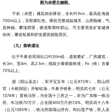
图为赤壁北侧图。
干岩（赤壁）属花岗岩裸岩，全长约1km，最高处海拔
700m以上，呈暗紫红色。裸岩完整成如城关，山势险峻，气
息神秘。攀顶西望，俯览喀斯特群山。可主要营造矿泉健身
休闲，攀岩拓展和驴友露营探险景区。
（九）炼铁遗址
位于牛鼻岩溶洞出口约30m处，遗留磨矿、厂房建筑，
长3m、宽4m、高2.5m；残留少量熔炼铁渣，Fe（铁）含量
70%以上。
据《阳山县志》，宋开宝五年（公元972年），阳山同
官（今称洞冠）开银铅场，牛鼻开铁务；明洪武七年 （公元
1374年）置铁冶所，为全国十三所之一，亦为广东唯一铁冶
所。年冶铁70万斤，占全国900万斤的7.8%。明洪武十八年
（公元1385年），铁冶所因塌山停办。时白莲产铁，邑人采