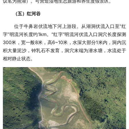
议名为燕湖）。可营造湿地生态旅游和养生度假景区。
（五）红河谷
位于牛鼻岩伏流地下河上游段。从湖洞伏流入口至“红
字”明流河长度约1km。“红字”明流河伏流入口洞穴长度探测
300米，宽一般8米，高6~10米，水深大部分1米内，洞内沉
积大量泥沙，钟乳石不发育，洞穴末端为潜水塘，水流处于
相对静止状态。