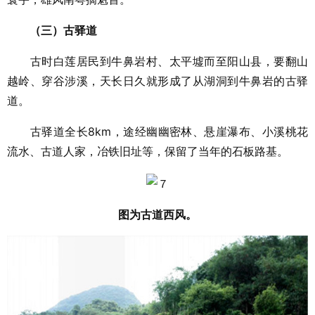
（三）古驿道
古时白莲居民到牛鼻岩村、太平墟而至阳山县，要翻山
越岭、穿谷涉溪，天长日久就形成了从湖洞到牛鼻岩的古驿
道。
古驿道全长8km，途经幽幽密林、悬崖瀑布、小溪桃花
流水、古道人家，冶铁旧址等，保留了当年的石板路基。
图为古道西风。