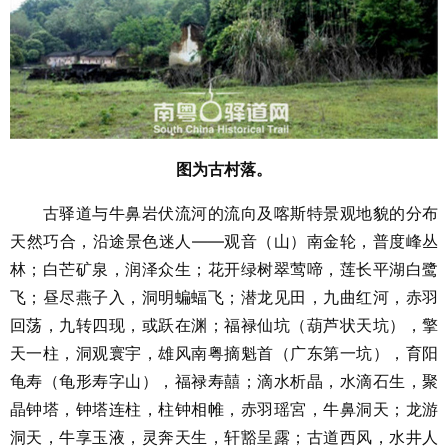
图为古村落。
古驿道与牛鼻岩伏流河的流向及喀斯特景观地貌的分布
天然巧合，沿途景色迷人——观音（山）南金轮，普度峰丛
林；白芒矿泉，润泽众生；花开绿树翠莺啼，莲长平湖白鹭
飞；昼尽燕子入，洞明蝙蝠飞；潜龙见田，九曲红河，赤羽
回荡，九转四现，或跃在渊；福禄仙坑（葫芦状天坑），擎
天一柱，洞观寰宇，雄风南粤摘魁首（广东第一坑），育阳
龟寿（龟形寿字山），福禄寿囍；滴水析晶，水滴石生，聚
晶钟塔，钟塔连柱，柱钟相帷，赤羽瑶宮，牛鼻洞天；龙游
洞天，牛享玉液，灵奔天生，轩豁呈露；古道西风，水井人