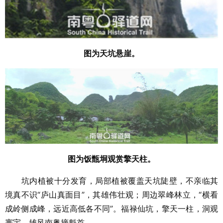
图为天坑悬崖。
图为饭甑垌观赏擎天柱。
坑内植被十分发育，局部植被覆盖天坑陡壁，不亲临其
境真不识“庐山真面目”，其雄伟壮观；周边翠峰林立，“横看
成岭侧成峰，远近高低各不同”。福禄仙坑，擎天一柱，洞观
寰宇，雄风南粤摘魁首。