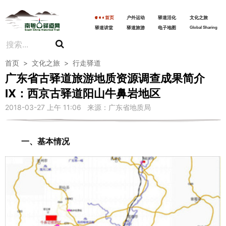
首页
户外运动
驿道活化
文化之旅
驿道讲堂
驿道旅游
电子地图
Global Sharing
首页
>
文化之旅
>
行走驿道
广东省古驿道旅游地质资源调查成果简介
Ⅸ：西京古驿道阳山牛鼻岩地区
2018-03-27 上午 11:06 来源：广东省地质局
一、基本情况