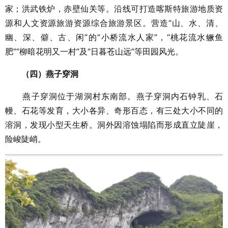
家；洪武铁炉，赤壁仙关等。沿线可打造喀斯特旅游地质资
源和人文资源旅游资源综合旅游景区。营造“山、水、清、
幽、深、僻、古、闲”的“小桥流水人家”，“桃花流水鳜鱼
肥”“柳暗花明又一村”及“日暮苍山远”等田园风光。
（四）燕子穿洞
燕子穿洞位于湖洞村东南部。燕子穿洞内石钟乳、石
幔、石花等发育，大小各异、奇形百态，有三处大小不同的
溶洞，发现小型天生桥。洞外因溶蚀塌陷而形成直立陡崖，
险峻陡峭。