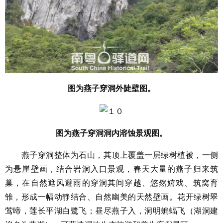
图为燕子穿洞外陡壁图。
图为燕子穿洞洞内溶蚀景观图。
燕子穿洞整体为石山，其顶上覆盖一层绿树植被，一侧
为悬崖壁画，结合岩洞入口景观，春天大量的燕子归来筑
巢，在自然遮风避雨的穿洞其间穿越、悠然嬉戏、筑窝育
雏，形成一幅动静结合、自然幽美的天然壁画。花开绿树翠
莺啼，莲长平湖白鹭飞；昼尽燕子入，洞明蝙蝠飞（湖洞建