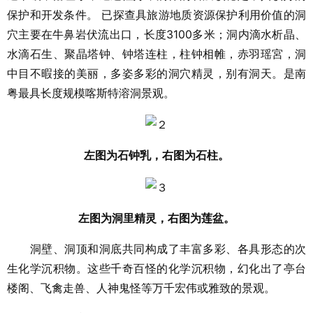
保护和开发条件。 已探查具旅游地质资源保护利用价值的洞
穴主要在牛鼻岩伏流出口，长度3100多米；洞内滴水析晶、
水滴石生、聚晶塔钟、钟塔连柱，柱钟相帷，赤羽瑶宮，洞
中目不暇接的美丽，多姿多彩的洞穴精灵，别有洞天。是南
粤最具长度规模喀斯特溶洞景观。
左图为石钟乳，右图为石柱。
左图为洞里精灵，右图为莲盆。
洞壁、洞顶和洞底共同构成了丰富多彩、各具形态的次
生化学沉积物。这些千奇百怪的化学沉积物，幻化出了亭台
楼阁、飞禽走兽、人神鬼怪等万千宏伟或雅致的景观。