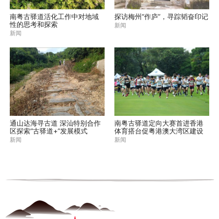
南粤古驿道活化工作中对地域
探访梅州“作庐”，寻踪韬奋印记
性的思考和探索
新闻
新闻
通山达海寻古道 深汕特别合作
南粤古驿道定向大赛首进香港
区探索“古驿道+”发展模式
体育搭台促粤港澳大湾区建设
新闻
新闻