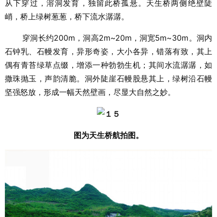
从下穿过，溶洞发育，独留此桥孤悬。天生桥两侧绝壁陡
峭，桥上绿树葱葱，桥下流水潺潺。
穿洞长约200m，洞高2m~20m，洞宽5m~30m。洞内
石钟乳、石幔发育，异形奇姿，大小各异，错落有致，其上
偶有青苔绿草点缀，增添一种勃勃生机；其间水流潺潺，如
撒珠抛玉，声韵清脆。洞外陡崖石幔股悬其上，绿树沿石幔
坚强怒放，形成一幅天然壁画，尽显大自然之妙。
图为天生桥航拍图。