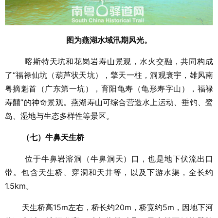
图为
燕湖水域汛期风光。
喀斯特天坑和花岗岩寿山景观，水火交融，共同构成
了“福禄仙坑（葫芦状天坑），擎天一柱，洞观寰宇，雄风南
粤摘魁首（广东第一坑），育阳龟寿（龟形寿字山），福禄
寿囍”的神奇景观。燕湖寿山可综合营造水上运动、垂钓、鹭
岛、湿地与生态多样性等景区。
（七）牛鼻天生桥
位于牛鼻岩溶洞（牛鼻洞天）口，也是地下伏流出口
带。包含天生桥、穿洞和天井等，以及下游水渠，全长约
1.5km。
天生桥高15m左右，桥长约20m，桥宽约5m，因地下河