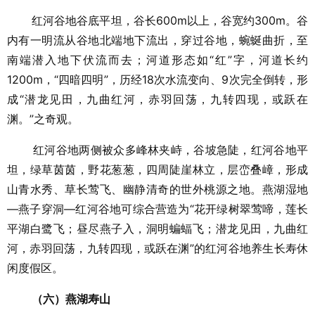
红河谷地谷底平坦，谷长600m以上，谷宽约300m。谷
内有一明流从谷地北端地下流出，穿过谷地，蜿蜒曲折，至
南端潜入地下伏流而去；河道形态如“红”字，河道长约
1200m，“四暗四明”，历经18次水流变向、9次完全倒转，形
成“潜龙见田，九曲红河，赤羽回荡，九转四现，或跃在
渊。”之奇观。
红河谷地两侧被众多峰林夹峙，谷坡急陡，红河谷地平
坦，绿草茵茵，野花葱葱，四周陡崖林立，层峦叠嶂，形成
山青水秀、草长莺飞、幽静清奇的世外桃源之地。燕湖湿地
—燕子穿洞—红河谷地可综合营造为“花开绿树翠莺啼，莲长
平湖白鹭飞；昼尽燕子入，洞明蝙蝠飞；潜龙见田，九曲红
河，赤羽回荡，九转四现，或跃在渊”的红河谷地养生长寿休
闲度假区。
（六）燕湖寿山