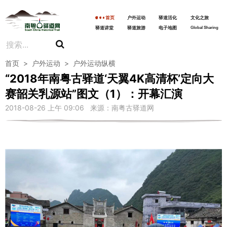
首页
户外运动
驿道活化
文化之旅
驿道讲堂
驿道旅游
电子地图
Global Sharing
首页
>
户外运动
>
户外运动纵横
“2018年南粤古驿道‘天翼4K高清杯’定向大
赛韶关乳源站”图文（1）：开幕汇演
2018-08-26 上午 09:06 来源：南粤古驿道网