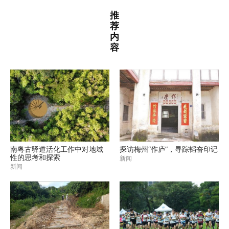
推
荐
内
容
南粤古驿道活化工作中对地域
探访梅州“作庐”，寻踪韬奋印记
性的思考和探索
新闻
新闻