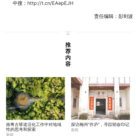
中搜：
http://t.cn/EAepEJH
责任编辑：彭剑波
推
荐
内
容
南粤古驿道活化工作中对地域
探访梅州“作庐”，寻踪韬奋印记
性的思考和探索
新闻
新闻