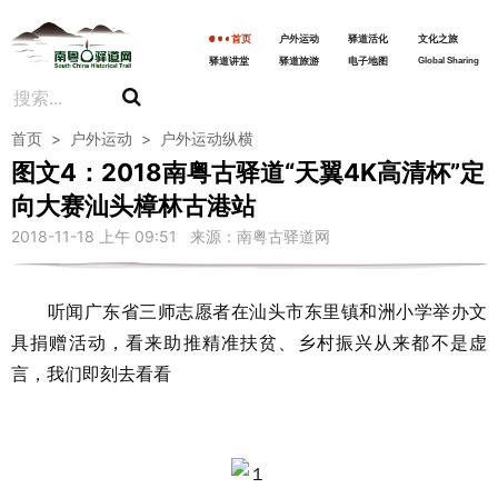
首页
户外运动
驿道活化
文化之旅
驿道讲堂
驿道旅游
电子地图
Global Sharing
首页
>
户外运动
>
户外运动纵横
图文4：2018南粤古驿道“天翼4K高清杯”定
向大赛汕头樟林古港站
2018-11-18 上午 09:51 来源：南粤古驿道网
听闻广东省三师志愿者在汕头市东里镇和洲小学举办文
具捐赠活动，看来助推精准扶贫、乡村振兴从来都不是虚
言，我们即刻去看看