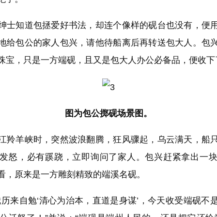
士知道包拯爱好书法，却连个像样的砚台也没有，便用
地给包公的家人包兴，请他待船离后再转送包大人。包
珠宝，只是一方端砚，且又是包大人办公必备品，便收下
图为包公掷砚场景图。
羚羊峡时，突然波浪翻腾，狂风骤起，乌云满天，船只
发怒，必有蹊跷，立即询问了家人。包兴赶紧拿出一
看，原来是一方雕刻精致的端溪名砚。
来自勉‘清心为治本，直道是身谋’，今天收受端砚不