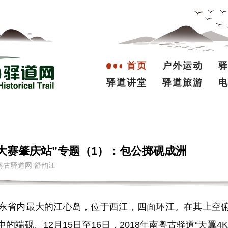
首页
户外运动
驿道讲堂
驿道旅游
向大赛肇庆站”专题（1）：包公掷砚成洲
者：南粤古驿道网 舒韵江
省内最大的江心岛，位于西江，四面环江。在其上空俯
的端砚。12月15日至16日，2018年南粤古驿道“天翼4