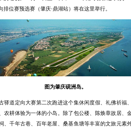
向排位赛预选赛（肇庆·鼎湖站）将在这里举行。
图为肇庆砚洲岛。
驿道定向大赛第二次跑进这个集休闲度假、礼佛祈福、
、农耕体验为一体的小岛。除了包公楼、陈焕章故居、
祠、千年古巷、百年老屋、桑基鱼塘等丰富的文旅元素