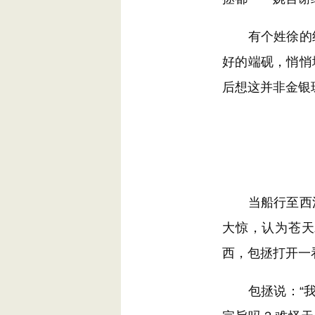
有个姓徐的绅
好的端砚，悄悄
后想这并非金银
当船行至西江
大惊，认为苍天
西，包拯打开一
包拯说：“我历