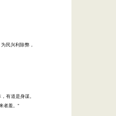
为民兴利除弊，
本，有道是身谋。
来者羞。”