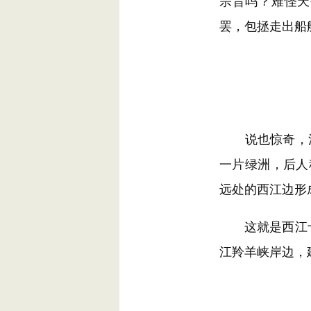
宗旨吗？难怪天
罢，包拯走出船
说也惊奇，江
一片绿洲，后人
远处的西江边形
这就是西江十二
江羚羊峡岸边，