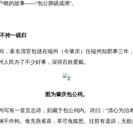
户晓的故事——“包公掷砚成洲”。
不持一砚归
，著名清官包拯在端州（今肇庆）任端州知郡事三年，
州人民办了不少好事，深得百姓爱戴。
图为肇庆包公祠。
有一首言志诗，刻藏于包公祠内。诗曰：“清心为治
钢不作钩。食充燕雀喜，草尽兔狐愁。往哲有遗训，无贻