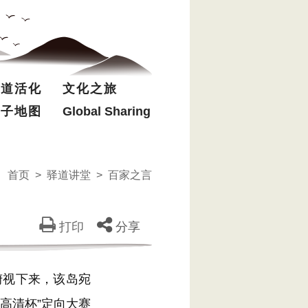
驿道活化
文化之旅
电子地图
Global Sharing
首页
>
驿道讲堂
>
百家之言
打印
分享
视下来，该岛宛
K高清杯”定向大赛