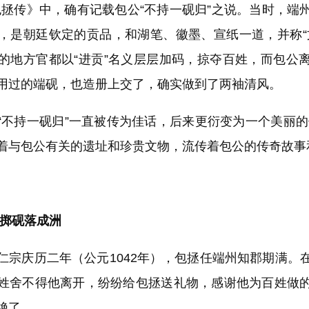
传》中，确有记载包公“不持一砚归”之说。当时，端
，是朝廷钦定的贡品，和湖笔、徽墨、宣纸一道，并称“
的地方官都以“进贡”名义层层加码，掠夺百姓，而包公
用过的端砚，也造册上交了，确实做到了两袖清风。
持一砚归”一直被传为佳话，后来更衍变为一个美丽的
着与包公有关的遗址和珍贵文物，流传着包公的传奇故事
 掷砚落成洲
庆历二年（公元1042年），包拯任端州知郡期满。
姓舍不得他离开，纷纷给包拯送礼物，感谢他为百姓做
绝了。