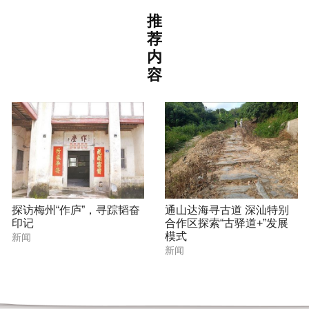
推
荐
内
容
探访梅州“作庐”，寻踪韬奋
通山达海寻古道 深汕特别
印记
合作区探索“古驿道+”发展
模式
新闻
新闻