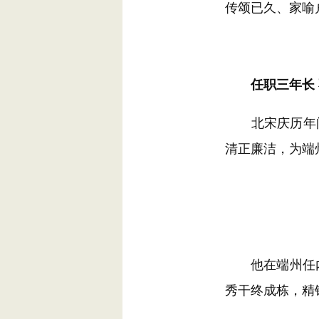
传颂已久、家喻
任职三年长 
北宋庆历年间
清正廉洁，为端
他在端州任内写
秀干终成栋，精