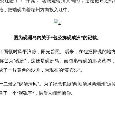
公迁怒了！”并说：“端砚是端州人民的，还是把它还给
舱，把端砚向着端州方向投入江中。
图为砚洲岛内关于“包公掷砚成洲”的记载。
面顿时风平浪静，阳光普照。后来，在包拯掷砚的地方
称它为“砚洲”，这便是砚洲岛。而包裹端砚的那块黄布
成了一片黄色的沙滩，为现在的“黄布沙”。
景之“砚清清风”。为了纪念包拯“两袖清风离端州”这
建了一个“观砚亭”，供后人缅怀瞻仰。