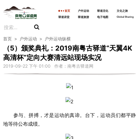
首页
户外运动
驿道活化
文化之旅
驿道讲堂
驿道旅游
电子地图
Global Sharing
首页
>
户外运动
>
户外运动纵横
（5）颁奖典礼：2019南粤古驿道“天翼4K
高清杯”定向大赛清远站现场实况
2019-09-22 下午 01:00 作者：南粤古驿道网
参与、拼搏，才是运动的真谛。台下，运动员们都平静
地等待公布成绩。