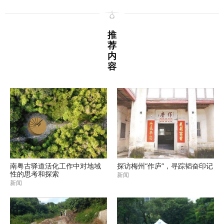
推
荐
内
容
南粤古驿道活化工作中对地域
探访梅州“作庐”，寻踪韬奋印记
性的思考和探索
新闻
新闻