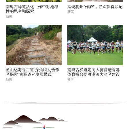
南粤古驿道活化工作中对地域
探访梅州“作庐”，寻踪韬奋印记
性的思考和探索
新闻
新闻
通山达海寻古道 深汕特别合作
南粤古驿道定向大赛首进香港
区探索“古驿道+”发展模式
体育搭台促粤港澳大湾区建设
新闻
新闻