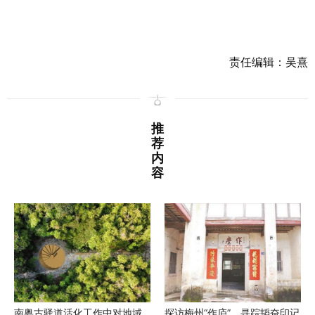
责任编辑：吴熹
推
荐
内
容
南粤古驿道活化工作中对地域
探访梅州“作庐”，寻踪韬奋印记