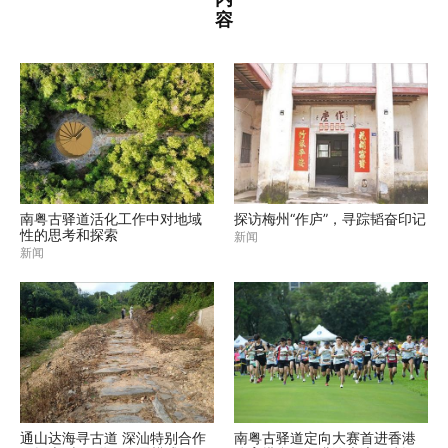
容
南粤古驿道活化工作中对地域
探访梅州“作庐”，寻踪韬奋印记
性的思考和探索
新闻
新闻
通山达海寻古道 深汕特别合作
南粤古驿道定向大赛首进香港