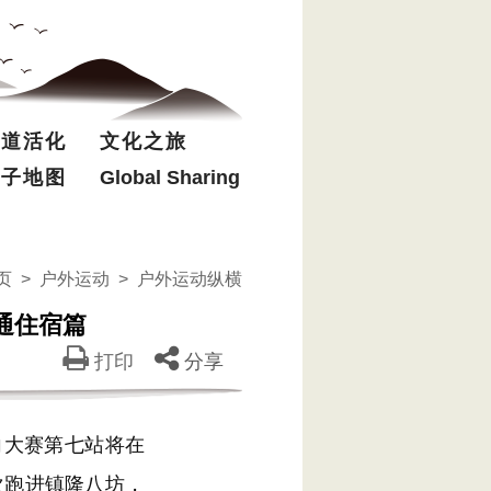
驿道活化
文化之旅
电子地图
Global Sharing
页
>
户外运动
>
户外运动纵横
交通住宿篇
打印
分享
定向大赛第七站将在
次跑进镇隆八坊，