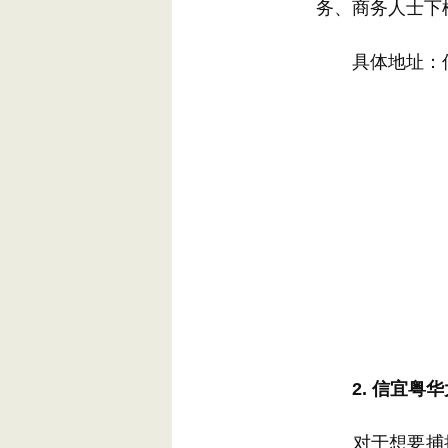
务、商务人士下
具体地址：信
2.
信宜粤华
对于想要捕捉