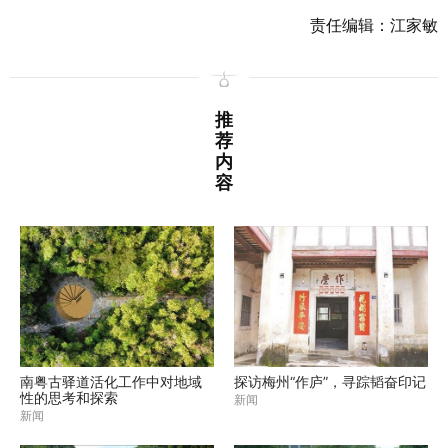
责任编辑：江家敏
推
荐
内
容
南粤古驿道活化工作中对地域
探访梅州“作庐”，寻踪韬奋印记
性的思考和探索
新闻
新闻